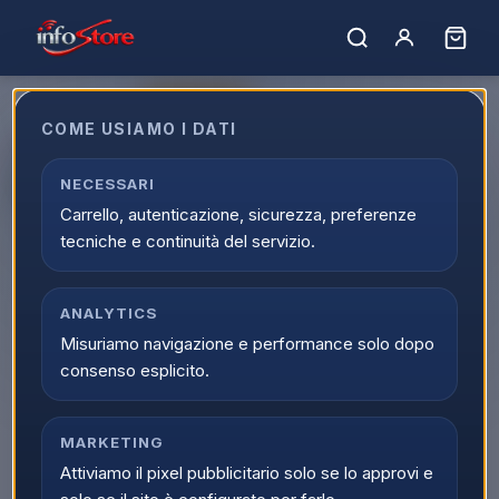
ULTIMI PEZZI
COME USIAMO I DATI
AURICOLARE XIAOMI TYPE-C
BHR8931GL WHITE
NECESSARI
Carrello, autenticazione, sicurezza, preferenze
EAN:
6941812793152
tecniche e continuità del servizio.
ANALYTICS
Misuriamo navigazione e performance solo dopo
consenso esplicito.
MARKETING
Attiviamo il pixel pubblicitario solo se lo approvi e