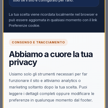
solo se il sito è configurato per farlo.
La tua scelta viene ricordata localmente nel browser e
può essere aggiornata in qualsiasi momento con il link
Preferenze cookie.
🔒
CONSENSO E TRACCIAMENTO
Accedi per vedere i prezzi
Abbiamo a cuore la tua
Solo i clienti registrati e abilitati possono visualizzare i
privacy
prezzi e acquistare.
Accedi
Registrati
Usiamo solo gli strumenti necessari per far
funzionare il sito e attiviamo analytics o
marketing soltanto dopo la tua scelta. Puoi
leggere i dettagli completi oppure modificare le
preferenze in qualunque momento dal footer.
Descrizione