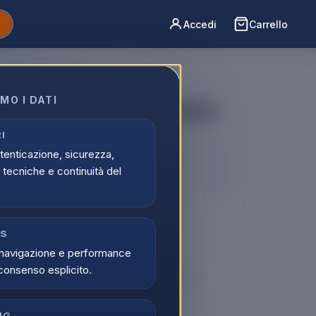
Accedi
Carrello
MO I DATI
Air Ferro per ricci Caldo
pelli
I
utenticazione, sicurezza,
tecniche e continuità del
🔒
CS
navigazione e performance
er vedere i prezzi
consenso esplicito.
tati possono visualizzare i prezzi e acquistare.
di
Registrati
NG