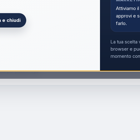
Attiviamo il
approvi e s
 e chiudi
farlo.
La tua scelta 
browser e può
aldo Nero 2,5 m arricciacapelli
momento con i
ci, Tecnologia: Caldo, Adatto per lunghezza dei capelli: Lungo. Col
ità per pacco: 1 pz