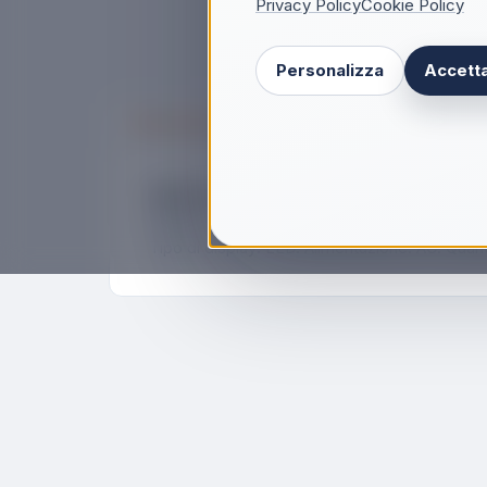
Privacy Policy
Cookie Policy
Personalizza
Accetta
Descrizione
BaByliss Wave Secret Air Ferro per ricci C
BaByliss Wave Secret Air. Tipo: Ferro per ric
Tipo di display: LED. Alimentazione: AC. Quant