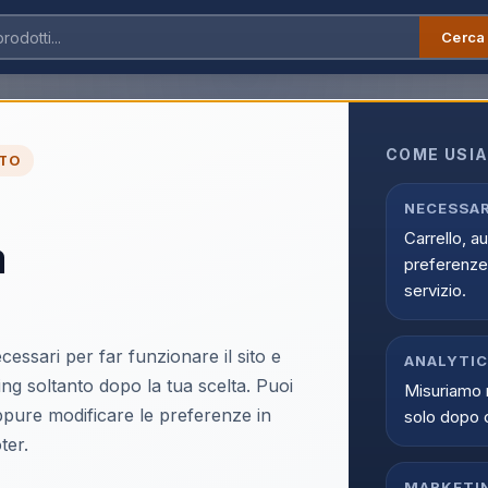
Cerca
BaByliss Wave Secret Air Ferro per ricci Caldo Nero 2,5 m arricciacapelli
COME USIA
TO
BaByliss Wave Secret 
Nero 2,5 m arricciaca
NECESSAR
Carrello, a
a
EAN:
3030050182644
preferenze 
servizio.
cessari per far funzionare il sito e
ANALYTI
ing soltanto dopo la tua scelta. Puoi
Misuriamo 
Accedi p
oppure modificare le preferenze in
solo dopo 
Solo i clienti registrati e abili
ter.
Acce
MARKETI