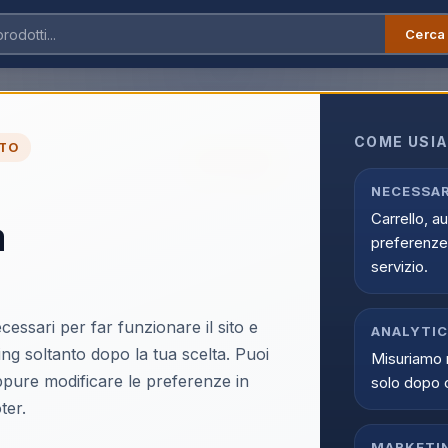
Cerca
COME USIA
TO
ULTIMI PEZZI
Bartolini IB203IT Stu
NECESSAR
Carrello, a
a
EAN:
8015937124073
preferenze 
servizio.
cessari per far funzionare il sito e
ANALYTI
ing soltanto dopo la tua scelta. Puoi
Misuriamo 
Accedi p
oppure modificare le preferenze in
solo dopo 
Solo i clienti registrati e abili
ter.
Acce
MARKETI