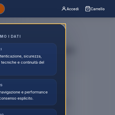
Accedi
Carrello
MO I DATI
fa Bella A Gas Gpl Rosso
I
utenticazione, sicurezza,
tecniche e continuità del
🔒
CS
navigazione e performance
er vedere i prezzi
consenso esplicito.
tati possono visualizzare i prezzi e acquistare.
di
Registrati
NG