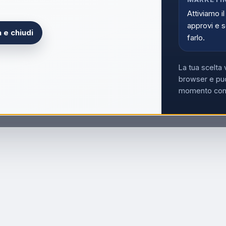
Attiviamo il
approvi e s
 e chiudi
farlo.
La tua scelta 
browser e può
momento con i
osso