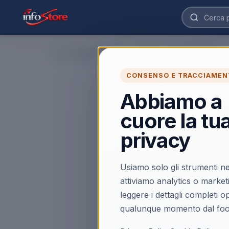
Home
›
Bartolini IB203IT Stufa Bella A Gas Gpl Rosso
CONSENSO E TRACCIAMEN
Abbiamo a
cuore la tu
privacy
Usiamo solo gli strumenti ne
attiviamo analytics o market
leggere i dettagli completi 
qualunque momento dal foo