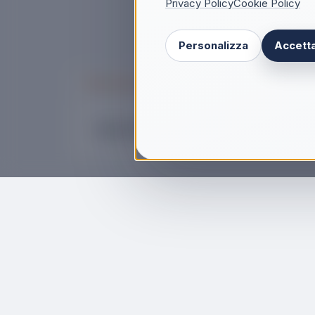
Privacy Policy
Cookie Policy
Personalizza
Accetta
Descrizione
Bartolini IB203IT Stufa Bella A Gas Gpl R