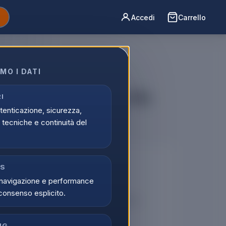
Accedi
Carrello
MO I DATI
 a batteria Nexxforce 18v
I
utenticazione, sicurezza,
tecniche e continuità del
🔒
CS
navigazione e performance
er vedere i prezzi
consenso esplicito.
tati possono visualizzare i prezzi e acquistare.
di
Registrati
NG