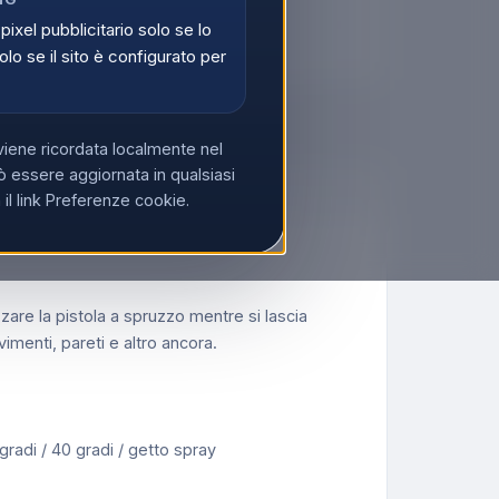
 pixel pubblicitario solo se lo
 IVA?
Acquista su Ecoprice →
olo se il sito è configurato per
viene ricordata localmente nel
 essere aggiornata in qualsiasi
l link Preferenze cookie.
re la pistola a spruzzo mentre si lascia
vimenti, pareti e altro ancora.
gradi / 40 gradi / getto spray