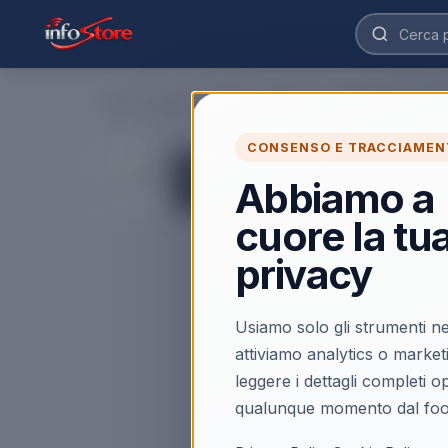
Home
›
Elettrodomestici e Clima
›
Piccoli Elettrodomestici
CONSENSO E TRACCIAMEN
Abbiamo a
cuore la tu
privacy
Usiamo solo gli strumenti ne
attiviamo analytics o market
leggere i dettagli completi 
qualunque momento dal foo