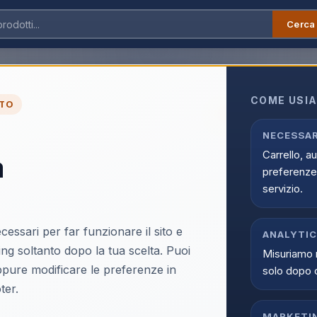
Cerca
›
Per Esterno
›
Batavia Idropulitrice a batteria Nexxforce 18v
COME USIA
TO
ULTIMI PEZZI
Batavia Idropulitrice
NECESSAR
Carrello, a
a
EAN:
4050255042412
preferenze 
servizio.
cessari per far funzionare il sito e
ANALYTI
ing soltanto dopo la tua scelta. Puoi
Misuriamo 
Accedi p
oppure modificare le preferenze in
solo dopo 
Solo i clienti registrati e abili
ter.
Acce
MARKETI