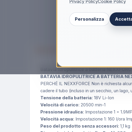
Privacy Policy
Cookie Policy
Personalizza
Accetta
Descrizione
Batavia Idropulitrice a batteria NEXXFOR
BATAVIA IDROPULITRICE A BATTERIA N
PERCHÉ IL NEXXFORCE Non è richiesta alcuna m
cadere il tubo (incluso in un secchio, un lago, 
Tensione della batteria
: 18V Li-Ion
Velocità di carico
: 20500 min-1
Pressione idraulica
: Impostazione 1 = 1.9M
Velocità acqua
: Impostazione 1: 160 I/ora Im
Peso del prodotto senza accessori
: 1,1 kg