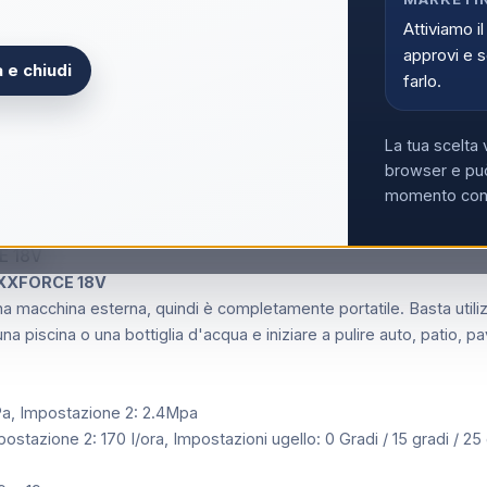
Attiviamo il
Non hai la partita
approvi e s
 e chiudi
farlo.
La tua scelta 
browser e può
momento con i
CE 18V
EXXFORCE 18V
acchina esterna, quindi è completamente portatile. Basta utilizza
una piscina o una bottiglia d'acqua e iniziare a pulire auto, patio, pa
Pa, Impostazione 2: 2.4Mpa
postazione 2: 170 I/ora, Impostazioni ugello: 0 Gradi / 15 gradi / 25 