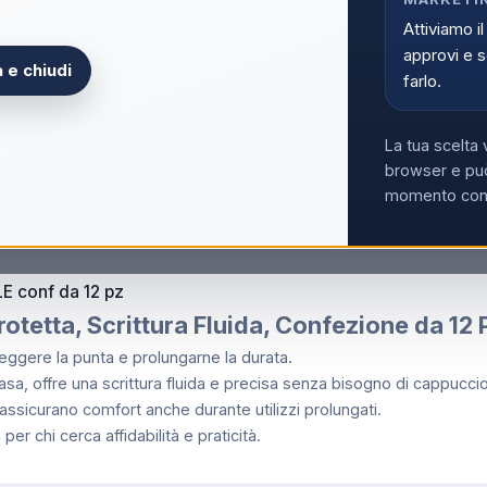
Acce
Attiviamo il
approvi e s
 e chiudi
farlo.
Non hai la partita
La tua scelta 
browser e può
momento con i
 conf da 12 pz
rotetta, Scrittura Fluida, Confezione da 12
ggere la punta e prolungarne la durata.
casa, offre una scrittura fluida e precisa senza bisogno di cappuccio
ssicurano comfort anche durante utilizzi prolungati.
r chi cerca affidabilità e praticità.