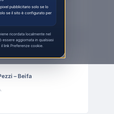
di
Registrati
 pixel pubblicitario solo se lo
olo se il sito è configurato per
 IVA?
Acquista su Ecoprice →
viene ricordata localmente nel
 essere aggiornata in qualsiasi
l link Preferenze cookie.
 Pezzi – Beifa
.