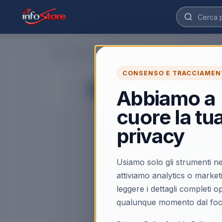
Home
›
Ufficio e Commercio
›
Ufficio
›
Conf. da 12 Pz. Pen
CONSENSO E TRACCIAMEN
Abbiamo a
cuore la tu
privacy
Usiamo solo gli strumenti ne
attiviamo analytics o market
leggere i dettagli completi 
qualunque momento dal foo