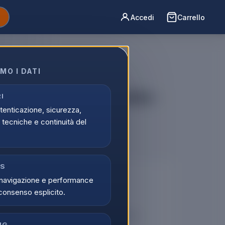
Accedi
Carrello
MO I DATI
 blu con punta retraibile -
I
utenticazione, sicurezza,
tecniche e continuità del
CS
🔒
navigazione e performance
consenso esplicito.
er vedere i prezzi
tati possono visualizzare i prezzi e acquistare.
NG