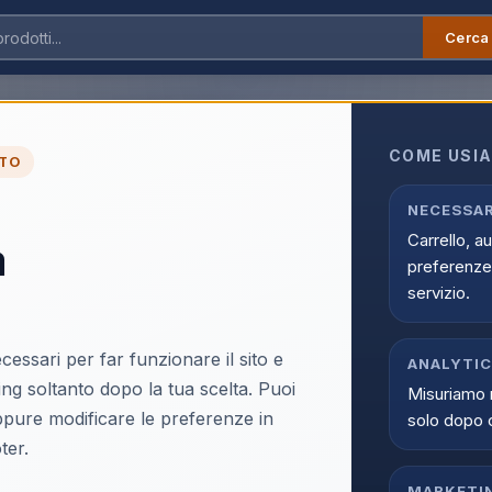
Cerca
na blu con punta retraibile - Beifa
COME USIA
TO
Conf. da 12 Pz. Penna
NECESSAR
Carrello, a
a
Beifa
preferenze 
EAN:
6924246102462
servizio.
cessari per far funzionare il sito e
ANALYTI
ing soltanto dopo la tua scelta. Puoi
Misuriamo 
oppure modificare le preferenze in
solo dopo 
Accedi p
ter.
Solo i clienti registrati e abili
MARKETI