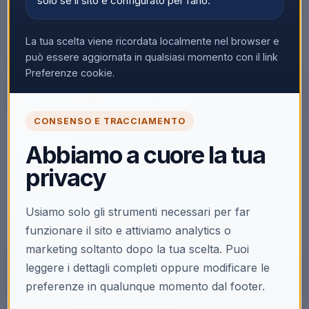
solo se il sito è configurato per farlo.
La tua scelta viene ricordata localmente nel browser e
può essere aggiornata in qualsiasi momento con il link
Preferenze cookie.
CONSENSO E TRACCIAMENTO
🔒
Abbiamo a cuore la tua
Accedi per vedere i prezzi
privacy
Solo i clienti registrati e abilitati possono visualizzare i
prezzi e acquistare.
Usiamo solo gli strumenti necessari per far
Accedi
Registrati
funzionare il sito e attiviamo analytics o
marketing soltanto dopo la tua scelta. Puoi
leggere i dettagli completi oppure modificare le
preferenze in qualunque momento dal footer.