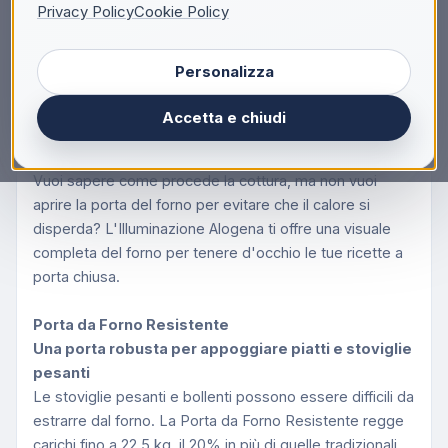
Descrizione
Privacy Policy
Cookie Policy
Beko b100 BBIE11100B: Forno Beyond Multifunzione
Personalizza
6 Funzioni
Illuminazione Alogena
Accetta e chiudi
Una chiara visione di quello che succede
all'interno
Vuoi sapere come procede la cottura, ma non vuoi
aprire la porta del forno per evitare che il calore si
disperda? L'Illuminazione Alogena ti offre una visuale
completa del forno per tenere d'occhio le tue ricette a
porta chiusa.
Porta da Forno Resistente
Una porta robusta per appoggiare piatti e stoviglie
pesanti
Le stoviglie pesanti e bollenti possono essere difficili da
estrarre dal forno. La Porta da Forno Resistente regge
carichi fino a 22,5 kg, il 20% in più di quelle tradizionali.