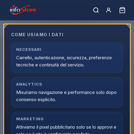
COME USIAMO I DATI
Beko b100 BBIE11100B: Forno
Beyond Multifunzione 6
NECESSARI
Carrello, autenticazione, sicurezza, preferenze
Funzioni
tecniche e continuità del servizio.
EAN:
8690842516863
ANALYTICS
Misuriamo navigazione e performance solo dopo
consenso esplicito.
MARKETING
Attiviamo il pixel pubblicitario solo se lo approvi e