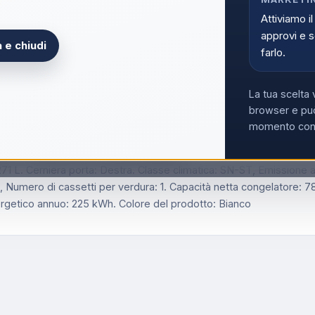
Acce
Attiviamo il
approvi e s
 e chiudi
farlo.
La tua scelta 
browser e può
momento con i
 da incasso 271Lt Classe E Bianco
 L. Cerniera porta: Destra. Classe climatica: SN-ST, Emissione acu
: 4, Numero di cassetti per verdura: 1. Capacità netta congelatore: 
rgetico annuo: 225 kWh. Colore del prodotto: Bianco