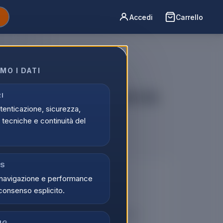
Accedi
Carrello
MO I DATI
rigorifero combinato da
I
utenticazione, sicurezza,
 E Bianco
tecniche e continuità del
CS
🔒
navigazione e performance
consenso esplicito.
er vedere i prezzi
tati possono visualizzare i prezzi e acquistare.
NG