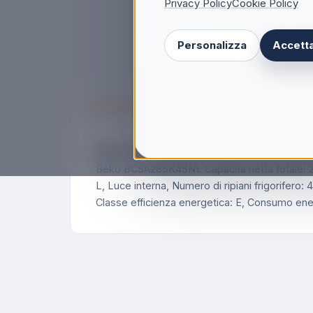
Privacy Policy
Cookie Policy
Personalizza
Accetta
Descrizione
Beko BCSA285K4SN1 frigorifero combinato
Beko BCSA285K4SN1. Capacità netta totale: 271
L, Luce interna, Numero di ripiani frigorifero
Classe efficienza energetica: E, Consumo ene