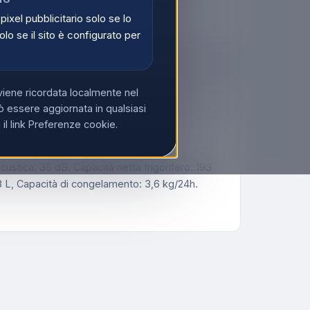
di
Registrati
 pixel pubblicitario solo se lo
olo se il sito è configurato per
viene ricordata localmente nel
 essere aggiornata in qualsiasi
l link Preferenze cookie.
stica: 35 dB. Capacità netta frigorifero: 193
78 L, Capacità di congelamento: 3,6 kg/24h.