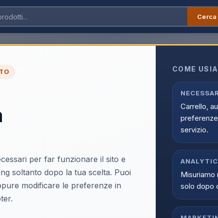
Cerca
Beko BCSA285K4SN1 frigorifero combinato da incasso 271Lt Classe E Bianco
COME USIA
TO
Beko BCSA285K4SN1 f
NECESSAR
Carrello, a
a
incasso 271Lt Classe
preferenze 
EAN:
8690842627743
servizio.
cessari per far funzionare il sito e
ANALYTI
ing soltanto dopo la tua scelta. Puoi
Misuriamo 
oppure modificare le preferenze in
solo dopo 
Accedi p
ter.
Solo i clienti registrati e abili
MARKETI