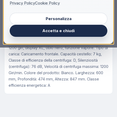
Descrizione
Privacy Policy
Cookie Policy
Beko b100 BMX7126DB 7kg classe A bianco,
Personalizza
inverter 1200 giri, display XL, oblò nero, funzione
vapore, Caricamento frontale, 7 kg, D, 76 dB, 1200
Accetta e chiudi
Giri/min, A
Beko b100 BMX7126DB 7kg classe A bianco, inverter
1200 giri, display XL, oblò nero, funzione vapore. Tipo di
carica: Caricamento frontale. Capacità cestello: 7 kg,
Classe di efficienza della centrifuga: D, Silenziosità
(centrifuga): 76 dB, Velocità di centrifuga massima: 1200
Giri/min. Colore del prodotto: Bianco. Larghezza: 600
mm, Profondità: 474 mm, Altezza: 847 mm. Classe
efficienza energetica: A