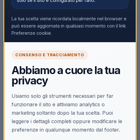
solo se il sito è configurato per farlo.
La tua scelta viene ricordata localmente nel browser e
può essere aggiornata in qualsiasi momento con il link
▼
Preferenze cookie.
CONSENSO E TRACCIAMENTO
🔒
Abbiamo a cuore la tua
Accedi per vedere i prezzi
privacy
Solo i clienti registrati e abilitati possono visualizzare i
prezzi e acquistare.
Usiamo solo gli strumenti necessari per far
Accedi
Registrati
funzionare il sito e attiviamo analytics o
marketing soltanto dopo la tua scelta. Puoi
leggere i dettagli completi oppure modificare le
preferenze in qualunque momento dal footer.