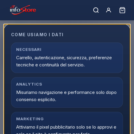
COME USIAMO I DATI
Beko BMX7126DB 7kg classe A
bianco, inverter 1200 giri,
NECESSARI
Carrello, autenticazione, sicurezza, preferenze
display XL, oblò nero Vapore
tecniche e continuità del servizio.
EAN:
8690842875403
ANALYTICS
▲
Misuriamo navigazione e performance solo dopo
consenso esplicito.
MARKETING
Attiviamo il pixel pubblicitario solo se lo approvi e