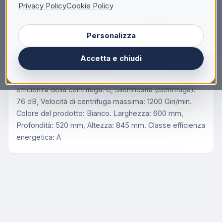
Descrizione
Privacy Policy
Cookie Policy
Beko BMX8126DW Lavatrice 8Kg Classe A 52 cm
Personalizza
1200 giri Inverter Vapore Bianco
Beko b100 BMX8126DW 8kg classe A bianco, inverter
Accetta e chiudi
1200 giri, display XL, oblò bianco, vapore. Tipo di carica:
Caricamento frontale. Capacità cestello: 8 kg, Classe di
efficienza della centrifuga: C, Silenziosità (centrifuga):
76 dB, Velocità di centrifuga massima: 1200 Giri/min.
Colore del prodotto: Bianco. Larghezza: 600 mm,
Profondità: 520 mm, Altezza: 845 mm. Classe efficienza
energetica: A