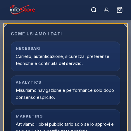
COME USIAMO I DATI
Beko BMX8126DW Lavatrice 8Kg
Classe A 52 cm 1200 giri Inverter
NECESSARI
Carrello, autenticazione, sicurezza, preferenze
Vapore Bianco
tecniche e continuità del servizio.
EAN:
8690842857522
ANALYTICS
Misuriamo navigazione e performance solo dopo
consenso esplicito.
MARKETING
Attiviamo il pixel pubblicitario solo se lo approvi e