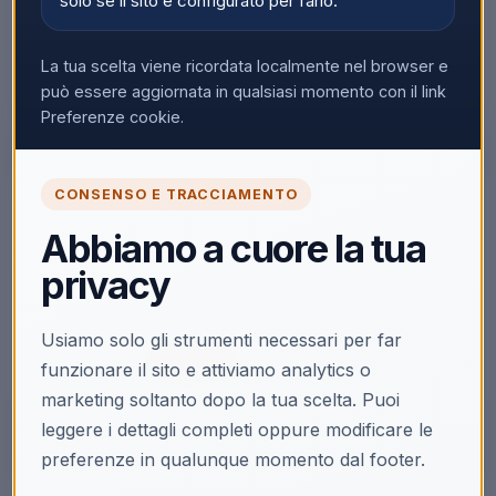
solo se il sito è configurato per farlo.
La tua scelta viene ricordata localmente nel browser e
può essere aggiornata in qualsiasi momento con il link
Preferenze cookie.
CONSENSO E TRACCIAMENTO
🔒
Abbiamo a cuore la tua
Accedi per vedere i prezzi
privacy
Solo i clienti registrati e abilitati possono visualizzare i
prezzi e acquistare.
Usiamo solo gli strumenti necessari per far
Accedi
Registrati
funzionare il sito e attiviamo analytics o
marketing soltanto dopo la tua scelta. Puoi
leggere i dettagli completi oppure modificare le
preferenze in qualunque momento dal footer.