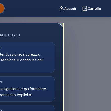
Accedi
Carrello
MO I DATI
I
utenticazione, sicurezza,
tecniche e continuità del
CS
navigazione e performance
consenso esplicito.
NG