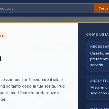
Cerca
COME USIA
TO
Prodotto non trovato.
← Torna al catalogo
NECESSAR
Carrello, a
a
preferenze 
servizio.
cessari per far funzionare il sito e
ANALYTI
ing soltanto dopo la tua scelta. Puoi
Misuriamo 
oppure modificare le preferenze in
solo dopo 
ter.
MARKETI