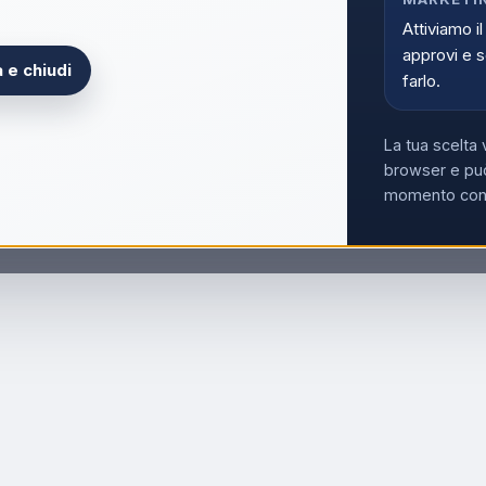
Attiviamo il
approvi e s
 e chiudi
farlo.
La tua scelta 
browser e può
momento con i