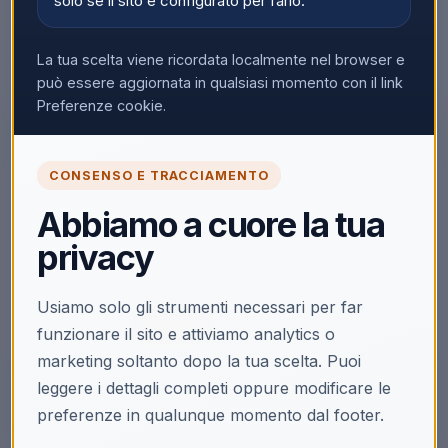
solo se il sito è configurato per farlo.
La tua scelta viene ricordata localmente nel browser e
può essere aggiornata in qualsiasi momento con il link
Preferenze cookie.
CONSENSO E TRACCIAMENTO
🔒
Abbiamo a cuore la tua
Accedi per vedere i prezzi
privacy
Solo i clienti registrati e abilitati possono visualizzare i
prezzi e acquistare.
Usiamo solo gli strumenti necessari per far
Accedi
Registrati
funzionare il sito e attiviamo analytics o
marketing soltanto dopo la tua scelta. Puoi
leggere i dettagli completi oppure modificare le
preferenze in qualunque momento dal footer.