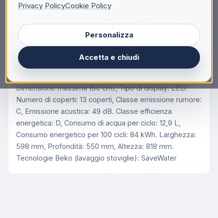
Descrizione
Privacy Policy
Cookie Policy
Beko DIN34330: Lavastoviglie a Scomparsa Totale
Personalizza
Classe D, 60 cm, 13 Coperti
Beko DIN34330: Lavastoviglie a Scomparsa Totale
Accetta e chiudi
Classe D, 60 cm, 13 Coperti. Posizionamento
dell'apparecchio: A scomparsa totale, Dimensione:
Dimensione massima (60 cm), Tipo di display: LED.
Numero di coperti: 13 coperti, Classe emissione rumore:
C, Emissione acustica: 49 dB. Classe efficienza
energetica: D, Consumo di acqua per ciclo: 12,9 L,
Consumo energetico per 100 cicli: 84 kWh. Larghezza:
598 mm, Profondità: 550 mm, Altezza: 818 mm.
Tecnologie Beko (lavaggio stoviglie): SaveWater