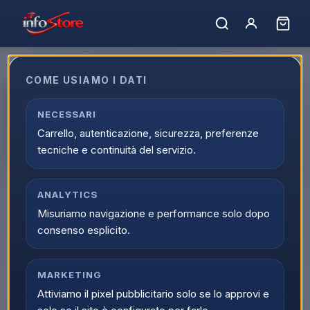
COME USIAMO I DATI
Beko DIN34330: Lavastoviglie a
Scomparsa Totale Classe D, 60
NECESSARI
Carrello, autenticazione, sicurezza, preferenze
cm, 13 Coperti
tecniche e continuità del servizio.
EAN:
8690842685286
ANALYTICS
Misuriamo navigazione e performance solo dopo
consenso esplicito.
MARKETING
Attiviamo il pixel pubblicitario solo se lo approvi e