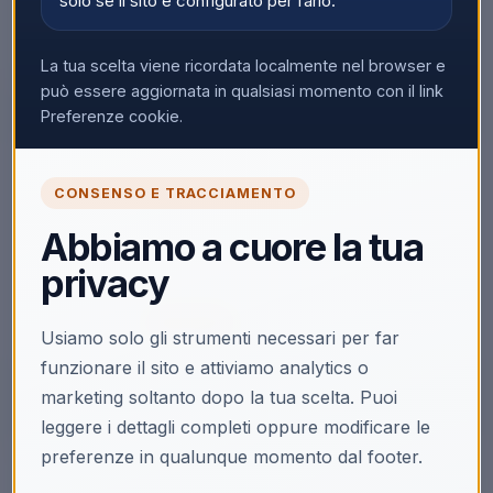
solo se il sito è configurato per farlo.
La tua scelta viene ricordata localmente nel browser e
può essere aggiornata in qualsiasi momento con il link
Preferenze cookie.
🔒
CONSENSO E TRACCIAMENTO
Accedi per vedere i prezzi
Abbiamo a cuore la tua
Solo i clienti registrati e abilitati possono visualizzare i
privacy
prezzi e acquistare.
Accedi
Registrati
Usiamo solo gli strumenti necessari per far
funzionare il sito e attiviamo analytics o
marketing soltanto dopo la tua scelta. Puoi
leggere i dettagli completi oppure modificare le
preferenze in qualunque momento dal footer.
Descrizione