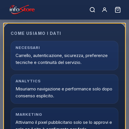
COME USIAMO I DATI
Beko FRIGO MP 90LT 82x47.5x50
CELLA BIANCO
NECESSARI
Carrello, autenticazione, sicurezza, preferenze
EAN:
8690842577291
tecniche e continuità del servizio.
ANALYTICS
Misuriamo navigazione e performance solo dopo
consenso esplicito.
MARKETING
Attiviamo il pixel pubblicitario solo se lo approvi e