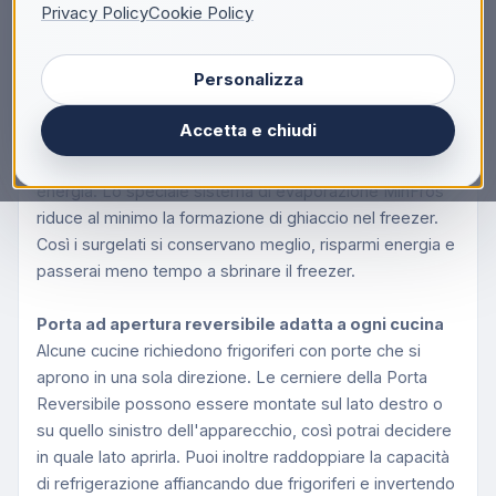
Privacy Policy
Cookie Policy
Beko TS190340N: Frigorifero Sottotavolo con
Celletta, Statico, 47.5 cm, 85 L, Sottopiano, E, 36
Personalizza
dB, T, Bianco
Accumuli di ghiaccio al minimo
Accetta e chiudi
Il ghiaccio che si forma nei frigoriferi statici può far
attaccare gli alimenti tra loro e aumenta i consumi di
energia. Lo speciale sistema di evaporazione MinFros
riduce al minimo la formazione di ghiaccio nel freezer.
Così i surgelati si conservano meglio, risparmi energia e
passerai meno tempo a sbrinare il freezer.
Porta ad apertura reversibile adatta a ogni cucina
Alcune cucine richiedono frigoriferi con porte che si
aprono in una sola direzione. Le cerniere della Porta
Reversibile possono essere montate sul lato destro o
su quello sinistro dell'apparecchio, così potrai decidere
in quale lato aprirla. Puoi inoltre raddoppiare la capacità
di refrigerazione affiancando due frigoriferi e invertendo