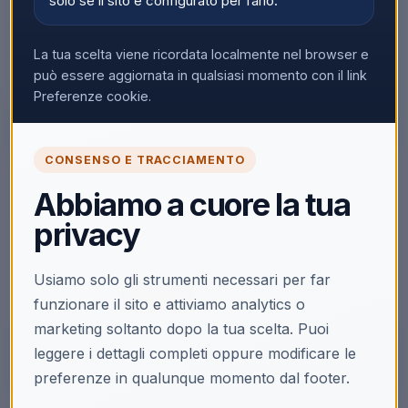
solo se il sito è configurato per farlo.
La tua scelta viene ricordata localmente nel browser e
può essere aggiornata in qualsiasi momento con il link
Preferenze cookie.
CONSENSO E TRACCIAMENTO
🔒
Abbiamo a cuore la tua
Accedi per vedere i prezzi
privacy
Solo i clienti registrati e abilitati possono visualizzare i
prezzi e acquistare.
Usiamo solo gli strumenti necessari per far
Accedi
Registrati
funzionare il sito e attiviamo analytics o
marketing soltanto dopo la tua scelta. Puoi
leggere i dettagli completi oppure modificare le
preferenze in qualunque momento dal footer.