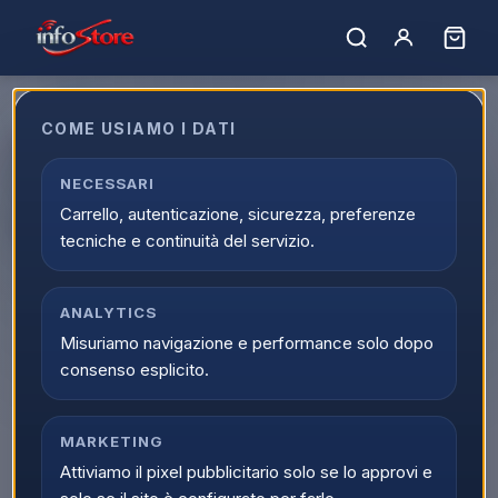
COME USIAMO I DATI
Beko RDSA310K40WN
Frigorifero Doppia Porta, Statico,
NECESSARI
Carrello, autenticazione, sicurezza, preferenze
59.5 cm Cl. E
tecniche e continuità del servizio.
EAN:
8690842605390
ANALYTICS
Misuriamo navigazione e performance solo dopo
consenso esplicito.
MARKETING
Attiviamo il pixel pubblicitario solo se lo approvi e