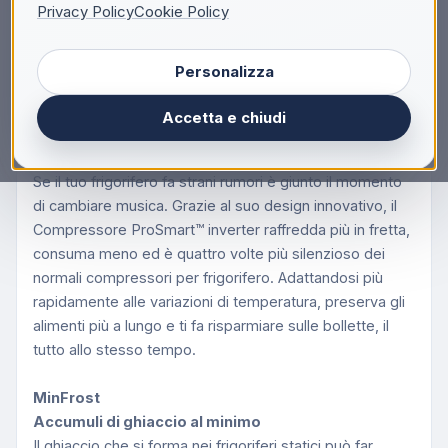
Descrizione
Privacy Policy
Cookie Policy
Beko RDSA310K40WN: Frigorifero Doppia Porta,
Personalizza
Statico, 59.5 cm, 306 L, SN-ST, 37 dB, 3,2 kg/24h,
E, Bianco
Accetta e chiudi
Compressore ProSmart™ Inverter
Alta efficienza, maggiore durata, meno rumore
Se il tuo frigorifero fa strani rumori è giunto il momento
di cambiare musica. Grazie al suo design innovativo, il
Compressore ProSmart™ inverter raffredda più in fretta,
consuma meno ed è quattro volte più silenzioso dei
normali compressori per frigorifero. Adattandosi più
rapidamente alle variazioni di temperatura, preserva gli
alimenti più a lungo e ti fa risparmiare sulle bollette, il
tutto allo stesso tempo.
MinFrost
Accumuli di ghiaccio al minimo
Il ghiaccio che si forma nei frigoriferi statici può far