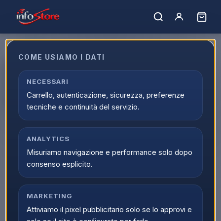
COME USIAMO I DATI
Beko RFSA210K40WN
Congelatore Verticale a libera
NECESSARI
Carrello, autenticazione, sicurezza, preferenze
installazione Classe E 168 litri
tecniche e continuità del servizio.
EAN:
8690842619755
ANALYTICS
Misuriamo navigazione e performance solo dopo
consenso esplicito.
MARKETING
Attiviamo il pixel pubblicitario solo se lo approvi e