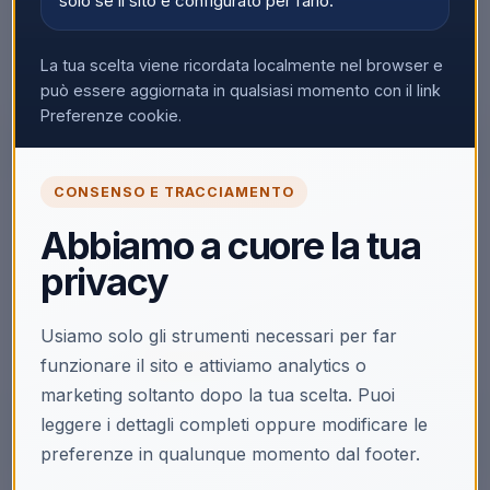
solo se il sito è configurato per farlo.
La tua scelta viene ricordata localmente nel browser e
può essere aggiornata in qualsiasi momento con il link
Preferenze cookie.
CONSENSO E TRACCIAMENTO
🔒
Abbiamo a cuore la tua
Accedi per vedere i prezzi
privacy
Solo i clienti registrati e abilitati possono visualizzare i
prezzi e acquistare.
Usiamo solo gli strumenti necessari per far
Accedi
Registrati
funzionare il sito e attiviamo analytics o
marketing soltanto dopo la tua scelta. Puoi
leggere i dettagli completi oppure modificare le
preferenze in qualunque momento dal footer.