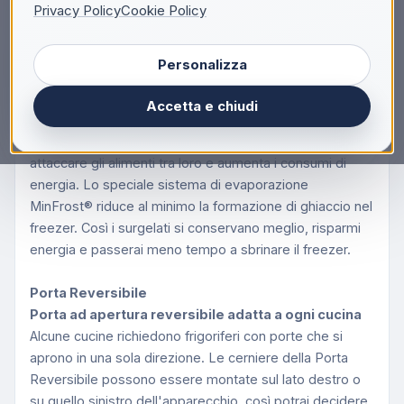
Descrizione
Privacy Policy
Cookie Policy
Beko RFSA210K40WN Congelatore Verticale a
Personalizza
libera installazione Classe E 168 litri
MinFrost®
Accetta e chiudi
Accumuli di ghiaccio al minimo
Il ghiaccio che si forma nei frigoriferi statici può far
attaccare gli alimenti tra loro e aumenta i consumi di
energia. Lo speciale sistema di evaporazione
MinFrost® riduce al minimo la formazione di ghiaccio nel
freezer. Così i surgelati si conservano meglio, risparmi
energia e passerai meno tempo a sbrinare il freezer.
Porta Reversibile
Porta ad apertura reversibile adatta a ogni cucina
Alcune cucine richiedono frigoriferi con porte che si
aprono in una sola direzione. Le cerniere della Porta
Reversibile possono essere montate sul lato destro o
su quello sinistro dell'apparecchio, così potrai decidere