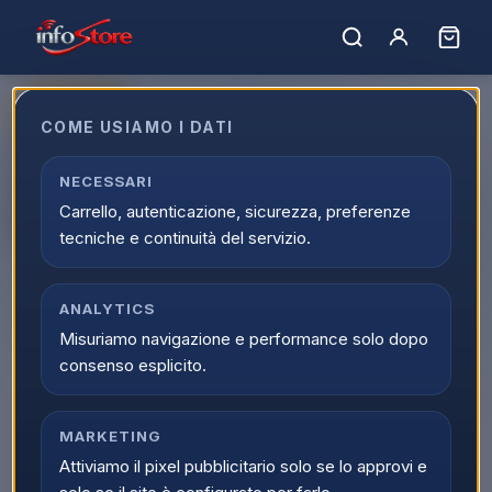
ULTIMI PEZZI
COME USIAMO I DATI
Beurer BR 10 Traveller
Dopopuntura Insetti Con
NECESSARI
Carrello, autenticazione, sicurezza, preferenze
Moschettone White
tecniche e continuità del servizio.
EAN:
4211125603182
ANALYTICS
Misuriamo navigazione e performance solo dopo
consenso esplicito.
MARKETING
Attiviamo il pixel pubblicitario solo se lo approvi e