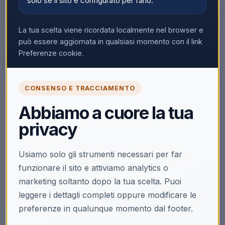
solo se il sito è configurato per farlo.
La tua scelta viene ricordata localmente nel browser e
può essere aggiornata in qualsiasi momento con il link
Preferenze cookie.
CONSENSO E TRACCIAMENTO
🔒
Abbiamo a cuore la tua
Accedi per vedere i prezzi
privacy
Solo i clienti registrati e abilitati possono visualizzare i
prezzi e acquistare.
Usiamo solo gli strumenti necessari per far
Accedi
Registrati
funzionare il sito e attiviamo analytics o
marketing soltanto dopo la tua scelta. Puoi
Non hai la partita IVA?
Acquista su Ecoprice →
leggere i dettagli completi oppure modificare le
preferenze in qualunque momento dal footer.