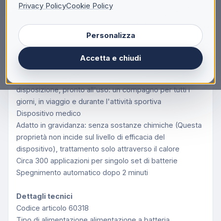
Privacy Policy
Cookie Policy
Descrizione
Personalizza
Per il trattamento di punture e morsi di insetti
Accetta e chiudi
Può aiutare contro prurito e gonfiore
Design extra-piccolo con moschettone: sempre a
disposizione, pronto all'uso: un compagno per tutti i
giorni, in viaggio e durante l'attività sportiva
Dispositivo medico
Adatto in gravidanza: senza sostanze chimiche (Questa
proprietà non incide sul livello di efficacia del
dispositivo), trattamento solo attraverso il calore
Circa 300 applicazioni per singolo set di batterie
Spegnimento automatico dopo 2 minuti
Dettagli tecnici
Codice articolo 60318
Tipo di alimentazione alimentazione a batteria