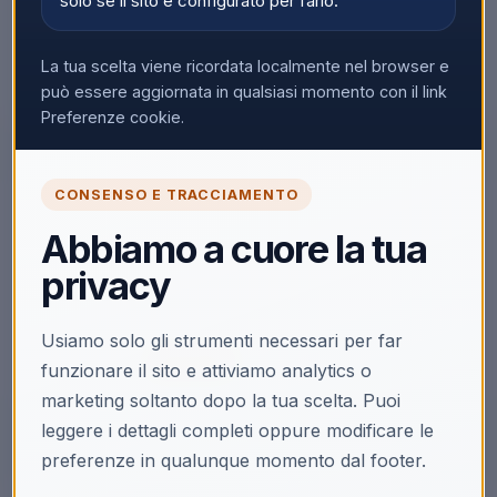
solo se il sito è configurato per farlo.
La tua scelta viene ricordata localmente nel browser e
può essere aggiornata in qualsiasi momento con il link
Preferenze cookie.
CONSENSO E TRACCIAMENTO
🔒
Abbiamo a cuore la tua
Accedi per vedere i prezzi
privacy
Solo i clienti registrati e abilitati possono visualizzare i
prezzi e acquistare.
Usiamo solo gli strumenti necessari per far
Accedi
Registrati
funzionare il sito e attiviamo analytics o
marketing soltanto dopo la tua scelta. Puoi
leggere i dettagli completi oppure modificare le
preferenze in qualunque momento dal footer.