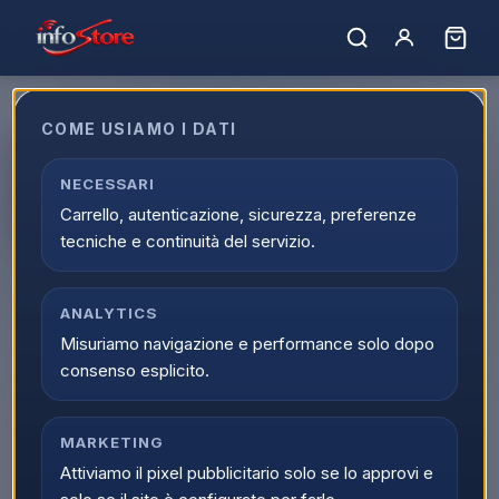
COME USIAMO I DATI
Bialetti Aeternum Caffettiera
Moka Black Pearl 3 Tazze in
NECESSARI
Carrello, autenticazione, sicurezza, preferenze
Alluminio Nero BIAMOKA3NERA
tecniche e continuità del servizio.
EAN:
8051706420021
ANALYTICS
Misuriamo navigazione e performance solo dopo
consenso esplicito.
MARKETING
Attiviamo il pixel pubblicitario solo se lo approvi e