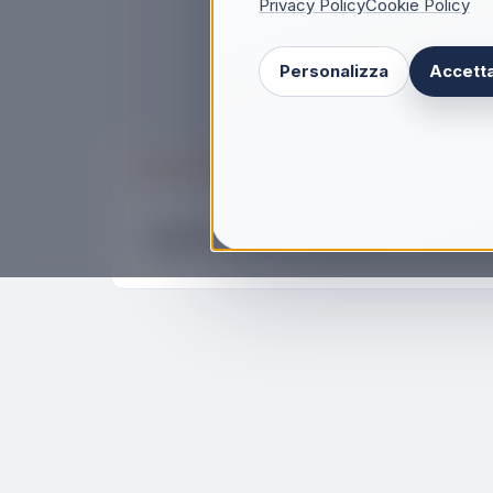
Privacy Policy
Cookie Policy
Personalizza
Accetta
Descrizione
Bialetti Aeternum Guarnizione Per Macchi