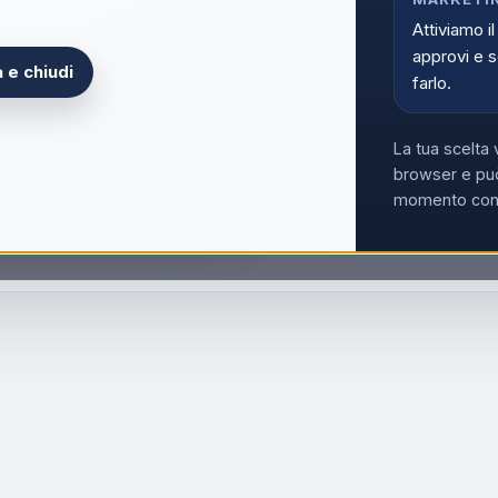
Acce
Attiviamo il
approvi e s
 e chiudi
farlo.
La tua scelta 
browser e può
momento con i
na Da Caffè Guarnizione / 3Tz