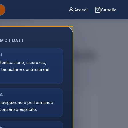
Accedi
Carrello
MO I DATI
arnizione Per Macchina Da
I
utenticazione, sicurezza,
3Tz
tecniche e continuità del
CS
🔒
navigazione e performance
consenso esplicito.
er vedere i prezzi
tati possono visualizzare i prezzi e acquistare.
NG