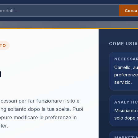
Cerca
Bialetti Aeternum Guarnizione Per Macchina Da Caffè Guarnizione / 3Tz
COME USIA
TO
Bialetti Aeternum Gu
NECESSAR
Carrello, a
a
Caffè Guarnizione / 
preferenze 
EAN:
8051706420199
servizio.
cessari per far funzionare il sito e
ANALYTI
ing soltanto dopo la tua scelta. Puoi
Misuriamo 
oppure modificare le preferenze in
solo dopo 
Accedi p
ter.
Solo i clienti registrati e abili
MARKETI