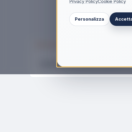
Privacy Policy
Cookie Policy
Personalizza
Accetta
Descrizione
Bialetti Aeternum Pentola Antiaderente i