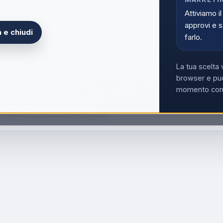
Acce
Attiviamo il
approvi e s
 e chiudi
farlo.
La tua scelta 
browser e può
momento con i
n Alluminio 20Cm Linea Family