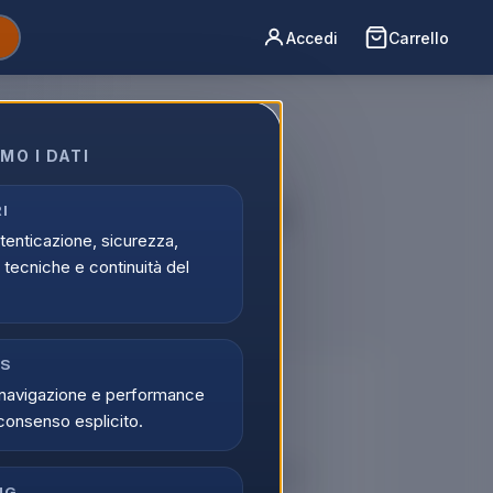
Accedi
Carrello
MO I DATI
ntola Antiaderente in
I
utenticazione, sicurezza,
a Family
tecniche e continuità del
CS
🔒
navigazione e performance
consenso esplicito.
er vedere i prezzi
tati possono visualizzare i prezzi e acquistare.
NG