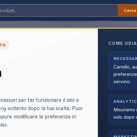
Cerca
Bialetti Aeternum Pentola Antiaderente in Alluminio 20Cm Linea Family
COME USIA
TO
Bialetti Aeternum Pe
NECESSAR
Carrello, a
a
Alluminio 20Cm Line
preferenze 
EAN:
8051706421752
servizio.
cessari per far funzionare il sito e
ANALYTI
ing soltanto dopo la tua scelta. Puoi
Misuriamo 
oppure modificare le preferenze in
solo dopo 
Accedi p
ter.
Solo i clienti registrati e abili
MARKETI