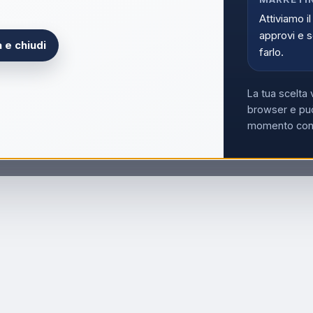
Attiviamo il
approvi e s
 e chiudi
farlo.
La tua scelta 
browser e può
momento con i