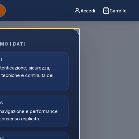
Accedi
Carrello
MO I DATI
I
utenticazione, sicurezza,
tecniche e continuità del
CS
navigazione e performance
consenso esplicito.
NG