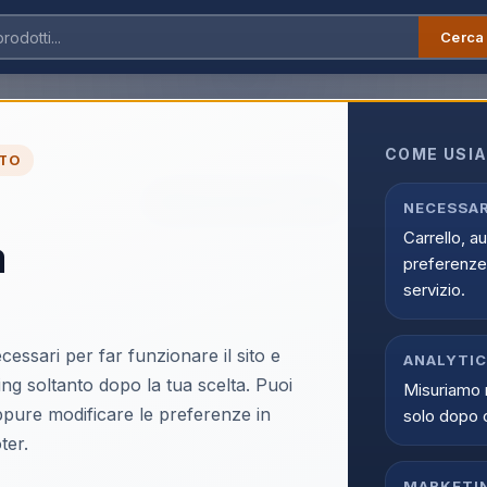
Cerca
COME USIA
TO
Prodotto non trovato.
← Torna al catalogo
NECESSAR
Carrello, a
a
preferenze 
servizio.
cessari per far funzionare il sito e
ANALYTI
ing soltanto dopo la tua scelta. Puoi
Misuriamo 
oppure modificare le preferenze in
solo dopo 
ter.
MARKETI