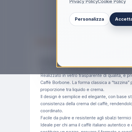
Privacy Policy
Cookie Policy
Personalizza
Accetta
Descrizione
Borbone Bicchierini Vetro Set 1pz
Bicchierino in vetro Borbone confezione da 
Realizzato in vetro trasparente di qualità, è p
Caffè Borbone. La forma classica a “tazzina” p
proporzione tra liquido e crema.
Il design è semplice ed elegante, con base sta
consistenza della crema del caffè, rendendolo
coordinato.
Facile da pulire e resistente agli sbalzi termic
Ideale per chi ama il caffè italiano autentico 
sostituire un pezzo, provare il formato o regal