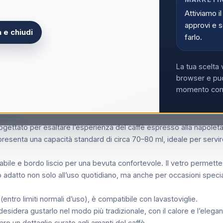
Non hai la partita
Attiviamo il
approvi e s
 e chiudi
farlo.
La tua scelta 
browser e può
momento con i
1 pezzo.
rogettato per esaltare l’esperienza del caffè espresso alla napoleta
resenta una capacità standard di circa 70–80 ml, ideale per servire
bile e bordo liscio per una bevuta confortevole. Il vetro permette 
 adatto non solo all’uso quotidiano, ma anche per occasioni specia
i (entro limiti normali d’uso), è compatibile con lavastoviglie.
e desidera gustarlo nel modo più tradizionale, con il calore e l’eleg
are un dettaglio curato agli amanti del caffè.