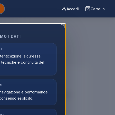
Accedi
Carrello
MO I DATI
etro Set 1pz
I
utenticazione, sicurezza,
tecniche e continuità del
🔒
CS
er vedere i prezzi
navigazione e performance
tati possono visualizzare i prezzi e acquistare.
consenso esplicito.
di
Registrati
NG