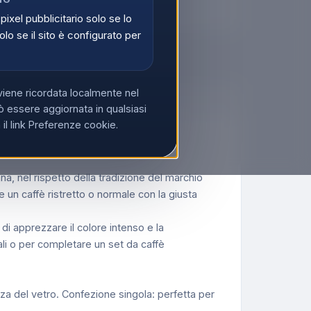
 IVA?
Acquista su Ecoprice →
 pixel pubblicitario solo se lo
olo se il sito è configurato per
viene ricordata localmente nel
 essere aggiornata in qualsiasi
l link Preferenze cookie.
na, nel rispetto della tradizione del marchio
 un caffè ristretto o normale con la giusta
di apprezzare il colore intenso e la
li o per completare un set da caffè
anza del vetro. Confezione singola: perfetta per