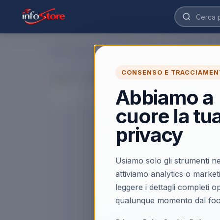
Home
›
Caffe', Bevande e Macchine
›
Accessori Caffe'
›
CONSENSO E TRACCIAMEN
Abbiamo a
cuore la tu
privacy
Usiamo solo gli strumenti ne
attiviamo analytics o market
leggere i dettagli completi 
qualunque momento dal foo