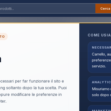
Cerca
Kit Caffe
›
Borbone Bicchierini Vetro Set 1pz
COME USIA
TO
Borbone Bicchierini V
NECESSAR
Carrello, a
a
preferenze 
servizio.
cessari per far funzionare il sito e
ANALYTI
Accedi p
ing soltanto dopo la tua scelta. Puoi
Misuriamo 
Solo i clienti registrati e abili
oppure modificare le preferenze in
solo dopo 
ter.
Acce
MARKETI