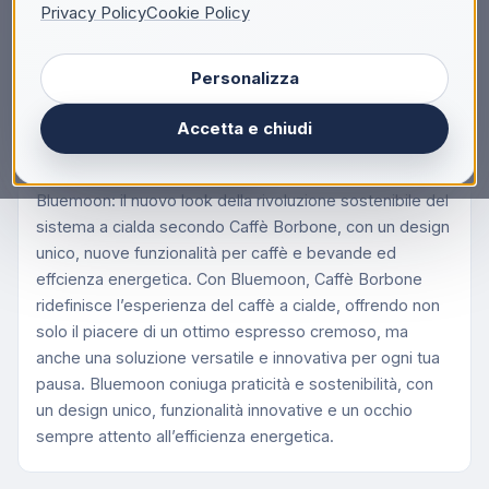
Descrizione
Privacy Policy
Cookie Policy
Caffè Borbone Bluemoon Macchina da Caffè a
Personalizza
Cialde ESE 44mm – Multifunzione per Espresso,
Infusi e Bevande Calde, Pressione 15 bar, Serbatoio
Accetta e chiudi
0.9L - Bianco, Macchina per caffè a cialde, 0,9 L,
Cialde caffè, 650 W, Bianco
Bluemoon: il nuovo look della rivoluzione sostenibile del
sistema a cialda secondo Caffè Borbone, con un design
unico, nuove funzionalità per caffè e bevande ed
effcienza energetica. Con Bluemoon, Caffè Borbone
ridefinisce l’esperienza del caffè a cialde, offrendo non
solo il piacere di un ottimo espresso cremoso, ma
anche una soluzione versatile e innovativa per ogni tua
pausa. Bluemoon coniuga praticità e sostenibilità, con
un design unico, funzionalità innovative e un occhio
sempre attento all’efficienza energetica.