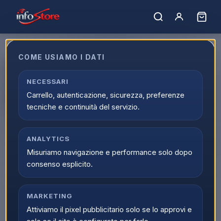
COME USIAMO I DATI
Borbone Bluemoon Macchina
Caff� Espresso Cialde
NECESSARI
Carrello, autenticazione, sicurezza, preferenze
ESE44mm Bianca
tecniche e continuità del servizio.
EAN:
8055519905324
ANALYTICS
▲
Misuriamo navigazione e performance solo dopo
consenso esplicito.
MARKETING
Attiviamo il pixel pubblicitario solo se lo approvi e