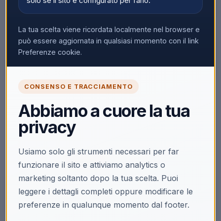
solo se il sito è configurato per farlo.
La tua scelta viene ricordata localmente nel browser e
può essere aggiornata in qualsiasi momento con il link
▼
Preferenze cookie.
CONSENSO E TRACCIAMENTO
🔒
Abbiamo a cuore la tua
Accedi per vedere i prezzi
privacy
Solo i clienti registrati e abilitati possono visualizzare i
prezzi e acquistare.
Usiamo solo gli strumenti necessari per far
Accedi
Registrati
funzionare il sito e attiviamo analytics o
marketing soltanto dopo la tua scelta. Puoi
leggere i dettagli completi oppure modificare le
preferenze in qualunque momento dal footer.