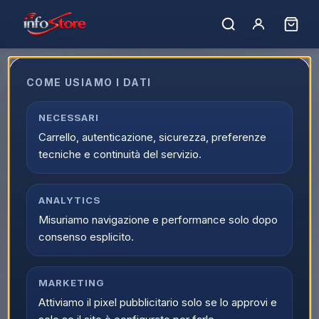
Home
›
Catalogo
›
Videogiochi e Console
›
Accessori Videogiochi
›
Accessori Playstation 4
COME USIAMO I DATI
Accessori Playstation 4
Acquista Accessori Playstation 4 online su Infostore nella
NECESSARI
categoria Videogiochi e Console > Accessori Videogiochi >
Carrello, autenticazione, sicurezza, preferenze
Accessori Playstation 4. Trovi prodotti selezionati, offerte
tecniche e continuità del servizio.
aggiornate e disponibilita reale con spedizione veloce.
0
prodott
i
Ordina per:
ANALYTICS
Filtri
Misuriamo navigazione e performance solo dopo
consenso esplicito.
MARKETING
Attiviamo il pixel pubblicitario solo se lo approvi e