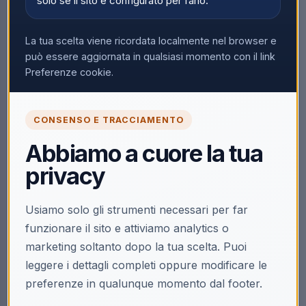
solo se il sito è configurato per farlo.
Nessun prodotto trovato
La tua scelta viene ricordata localmente nel browser e
Rimuovi tutti i filtri
può essere aggiornata in qualsiasi momento con il link
Preferenze cookie.
CONSENSO E TRACCIAMENTO
Abbiamo a cuore la tua
privacy
Usiamo solo gli strumenti necessari per far
funzionare il sito e attiviamo analytics o
marketing soltanto dopo la tua scelta. Puoi
leggere i dettagli completi oppure modificare le
preferenze in qualunque momento dal footer.