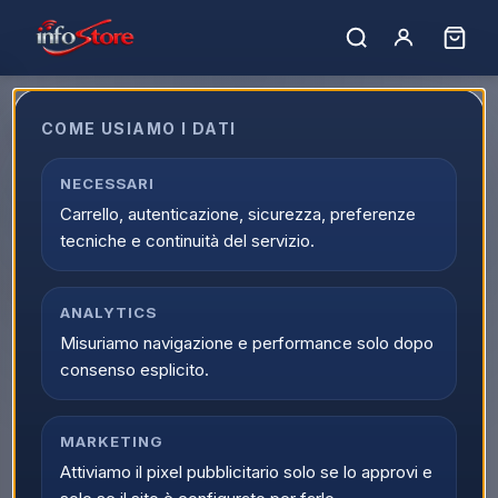
Home
›
Catalogo
›
TV e Audio/Video
›
Accessori TV
Accessori TV
COME USIAMO I DATI
Esplora Accessori TV nella sezione TV e Audio/Video su
NECESSARI
Infostore. La categoria Accessori TV ti aiuta a trovare
Carrello, autenticazione, sicurezza, preferenze
prodotti selezionati, offerte attive e spedizione veloce.
tecniche e continuità del servizio.
Caricamento…
Ordina per:
Filtri
ANALYTICS
Misuriamo navigazione e performance solo dopo
consenso esplicito.
MARKETING
Attiviamo il pixel pubblicitario solo se lo approvi e