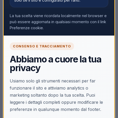
solo se il sito è configurato per farlo.
Nessun prodotto trovato
La tua scelta viene ricordata localmente nel browser e
Rimuovi tutti i filtri
può essere aggiornata in qualsiasi momento con il link
Preferenze cookie.
CONSENSO E TRACCIAMENTO
Abbiamo a cuore la tua
privacy
Usiamo solo gli strumenti necessari per far
funzionare il sito e attiviamo analytics o
marketing soltanto dopo la tua scelta. Puoi
leggere i dettagli completi oppure modificare le
preferenze in qualunque momento dal footer.