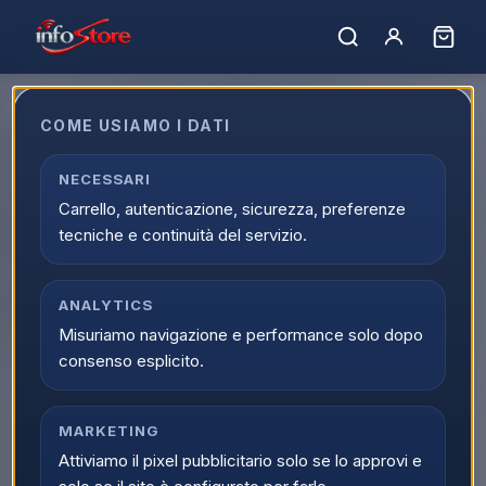
Home
›
Catalogo
›
Informatica
›
Realta Virtuale/AI
›
Accessori Visori VR
COME USIAMO I DATI
Accessori Visori VR
Acquista Accessori Visori VR online su Infostore nella
NECESSARI
categoria Informatica > Realta Virtuale/AI > Accessori Visori
Carrello, autenticazione, sicurezza, preferenze
VR. Trovi prodotti selezionati, offerte aggiornate e
tecniche e continuità del servizio.
disponibilita reale con spedizione veloce.
0
prodott
i
Ordina per:
ANALYTICS
Filtri
Misuriamo navigazione e performance solo dopo
consenso esplicito.
MARKETING
Attiviamo il pixel pubblicitario solo se lo approvi e