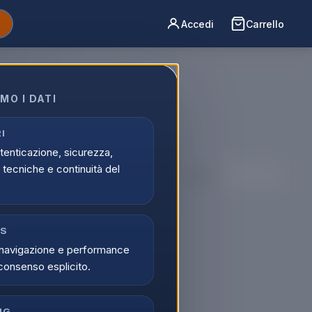
Accedi
Carrello
MO I DATI
ori Telefonia
reale con
I
utenticazione, sicurezza,
tecniche e continuità del
Ordina per:
CS
navigazione e performance
consenso esplicito.
NG