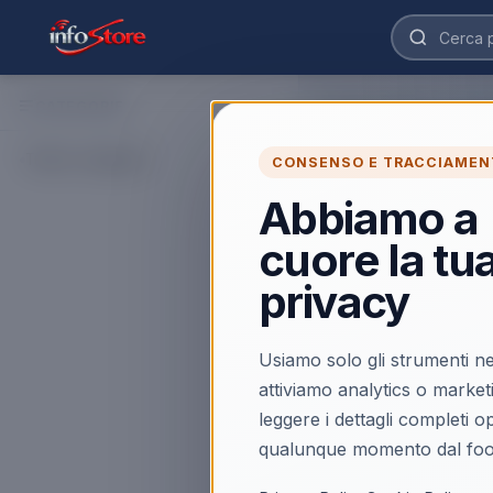
CATEGORIE
Home
›
Catalogo
›
Telefo
Altri Accessor
Tutte le categorie
CONSENSO E TRACCIAMEN
Acquista Altri Accesso
> Altri Accessori Telef
Abbiamo a
spedizione veloce.
cuore la tu
Caricamento…
privacy
Usiamo solo gli strumenti ne
attiviamo analytics o market
leggere i dettagli completi 
qualunque momento dal foo