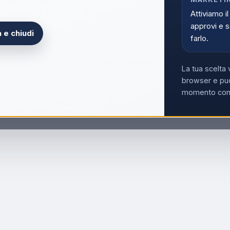
Attiviamo il
approvi e s
 e chiudi
farlo.
La tua scelta 
browser e può
momento con i