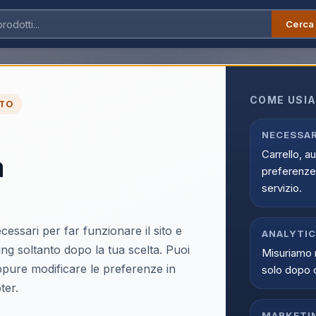
Cerca
nia
›
Accessori Telefonia
›
Altri Accessori Telefonia
i Telefonia
COME USIA
TO
ri Telefonia online su Infostore nella categoria Telefonia > Access
onia. Trovi prodotti selezionati, offerte aggiornate e disponibilita 
NECESSAR
Carrello, a
a
preferenze 
servizio.
cessari per far funzionare il sito e
ANALYTI
ing soltanto dopo la tua scelta. Puoi
Misuriamo 
oppure modificare le preferenze in
solo dopo 
ter.
MARKETI