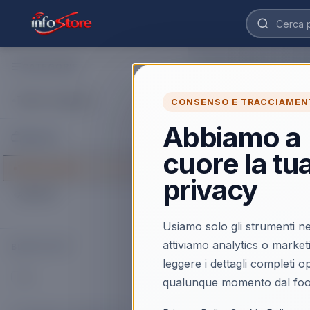
CATEGORIE
Home
›
Catalogo
›
TV e 
Amazon Fire 
Tutte le categorie
CONSENSO E TRACCIAMEN
Acquista Amazon Fire 
Amazon Fire TV. Trovi 
Abbiamo a
MARCHI
veloce.
cuore la tu
Tutti i marchi
Caricamento…
privacy
AMAZON
Usiamo solo gli strumenti ne
attiviamo analytics o market
BLUETOOTH
leggere i dettagli completi 
Sì
(
3
)
qualunque momento dal foo