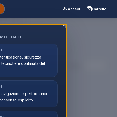
Accedi
Carrello
MO I DATI
t TV >
spedizione
I
utenticazione, sicurezza,
tecniche e continuità del
Ordina per:
CS
navigazione e performance
consenso esplicito.
NG