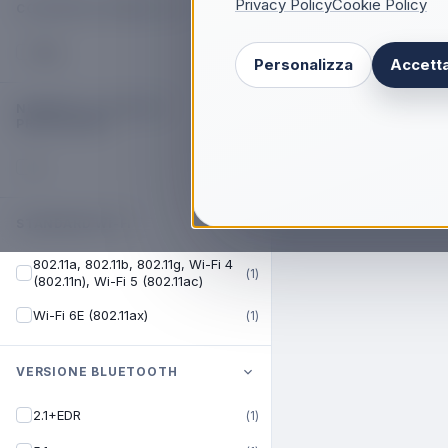
Privacy Policy
Cookie Policy
COLORE DEL PRODOTTO
Nero
(
3
)
Personalizza
Accetta
NUMERO DI CORE DEL
PROCESSORE
4
(
3
)
STANDARD WI-FI
802.11a, 802.11b, 802.11g, Wi-Fi 4
(
1
)
(802.11n), Wi-Fi 5 (802.11ac)
Wi-Fi 6E (802.11ax)
(
1
)
VERSIONE BLUETOOTH
2.1+EDR
(
1
)