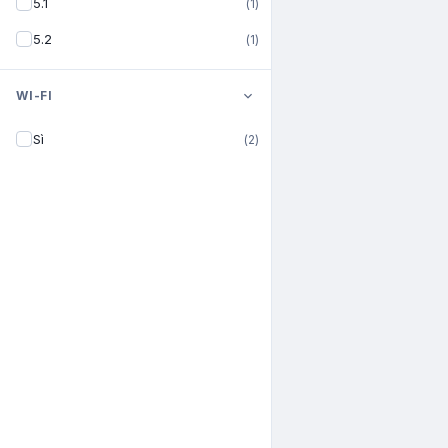
5.1
(
1
)
5.2
(
1
)
WI-FI
Sì
(
2
)