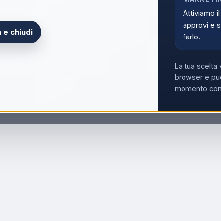
Attiviamo il
approvi e s
 e chiudi
farlo.
La tua scelta 
browser e può
momento con i