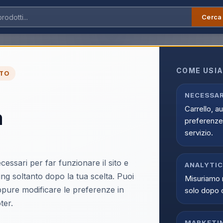
Cerca
Audio/Video
›
Internet TV
›
Amazon Fire TV
TV
COME USIA
TO
TV online su Infostore nella categoria TV e Audio/Video > Interne
prodotti selezionati, offerte aggiornate e disponibilita reale con 
NECESSAR
Carrello, a
a
preferenze 
servizio.
cessari per far funzionare il sito e
ANALYTI
ing soltanto dopo la tua scelta. Puoi
Misuriamo 
oppure modificare le preferenze in
solo dopo 
ter.
MARKETI