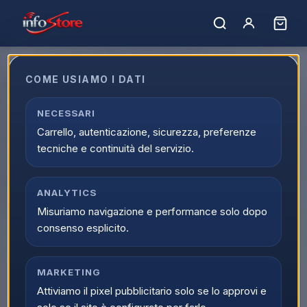
Home
›
Catalogo
›
Informatica
›
Componentistica PC
Componentistica PC
COME USIAMO I DATI
Acquista Componentistica PC online su Infostore nella
NECESSARI
categoria Informatica > Componentistica PC. Trovi prodotti
Carrello, autenticazione, sicurezza, preferenze
selezionati, offerte aggiornate e disponibilita reale con
tecniche e continuità del servizio.
spedizione veloce.
0
prodott
i
Ordina per:
ANALYTICS
Filtri
Misuriamo navigazione e performance solo dopo
consenso esplicito.
MARKETING
Attiviamo il pixel pubblicitario solo se lo approvi e