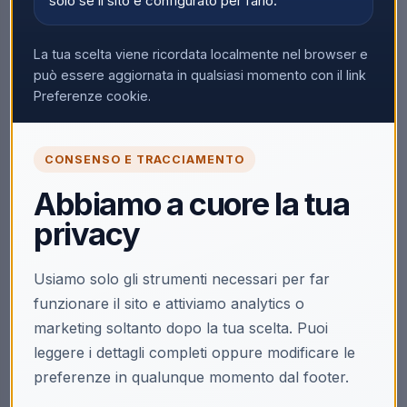
solo se il sito è configurato per farlo.
Nessun prodotto trovato
Rimuovi tutti i filtri
La tua scelta viene ricordata localmente nel browser e
può essere aggiornata in qualsiasi momento con il link
Preferenze cookie.
CONSENSO E TRACCIAMENTO
Abbiamo a cuore la tua
privacy
Usiamo solo gli strumenti necessari per far
funzionare il sito e attiviamo analytics o
marketing soltanto dopo la tua scelta. Puoi
leggere i dettagli completi oppure modificare le
preferenze in qualunque momento dal footer.