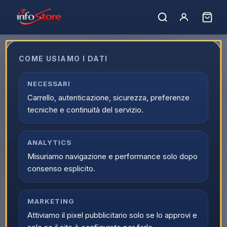
Home
›
Catalogo
›
TV e Audio/Video
›
TV FullArrayLED
›
FullArrayLED 60 Pollici
COME USIAMO I DATI
FullArrayLED 60 Pollici
Acquista FullArrayLED 60 Pollici online su Infostore nella
NECESSARI
categoria TV e Audio/Video > TV FullArrayLED > FullArrayLED
Carrello, autenticazione, sicurezza, preferenze
60 Pollici. Trovi prodotti selezionati, offerte aggiornate e
tecniche e continuità del servizio.
disponibilita reale con spedizione veloce.
Caricamento…
Ordina per:
ANALYTICS
Filtri
Misuriamo navigazione e performance solo dopo
consenso esplicito.
MARKETING
Attiviamo il pixel pubblicitario solo se lo approvi e