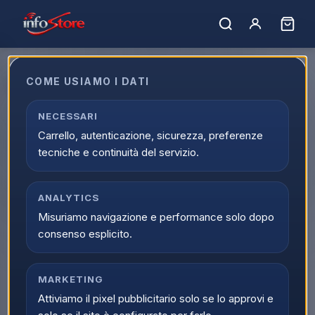
Home
›
Catalogo
›
Ufficio e Commercio
›
Casa
›
Mobili Casa
Mobili Casa
COME USIAMO I DATI
Acquista Mobili Casa online su Infostore nella categoria
NECESSARI
Ufficio e Commercio > Casa > Mobili Casa. Trovi prodotti
Carrello, autenticazione, sicurezza, preferenze
selezionati, offerte aggiornate e disponibilita reale con
tecniche e continuità del servizio.
spedizione veloce.
Caricamento…
Ordina per:
ANALYTICS
Filtri
Misuriamo navigazione e performance solo dopo
consenso esplicito.
MARKETING
Attiviamo il pixel pubblicitario solo se lo approvi e