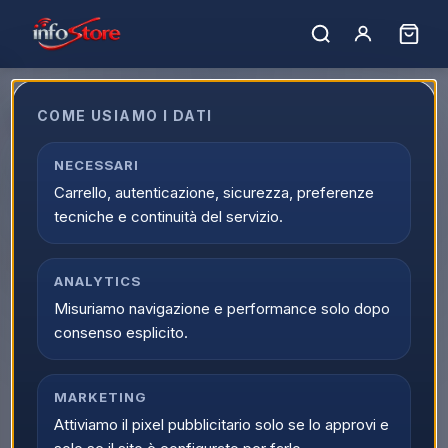
Home
›
Catalogo
›
Moda e Pelletteria
Moda e Pelletteria
COME USIAMO I DATI
Scopri la categoria Moda e Pelletteria su Infostore. Trovi
NECESSARI
prodotti selezionati, offerte aggiornate e disponibilita reale
Carrello, autenticazione, sicurezza, preferenze
con spedizione veloce in tutta Italia.
tecniche e continuità del servizio.
Caricamento…
Ordina per:
Filtri
ANALYTICS
Misuriamo navigazione e performance solo dopo
consenso esplicito.
MARKETING
Attiviamo il pixel pubblicitario solo se lo approvi e