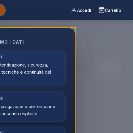
Accedi
Carrello
MO I DATI
goria Monitor
acquisto.
I
utenticazione, sicurezza,
Ordina per:
tecniche e continuità del
CS
navigazione e performance
consenso esplicito.
NG