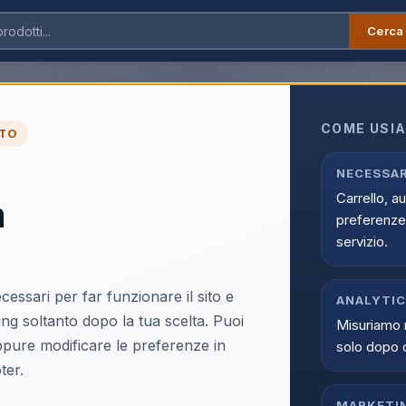
Cerca
atica
›
Monitor
›
Monitor da 27 a 39,9 Pollici
a 39,9 Pollici
COME USIA
TO
 39,9 Pollici online su Infostore all'interno di Informatica. La cate
accoglie prodotti selezionati, offerte attive e supporto dedicato all'
NECESSAR
Carrello, a
a
preferenze 
servizio.
cessari per far funzionare il sito e
ANALYTI
ing soltanto dopo la tua scelta. Puoi
Misuriamo 
oppure modificare le preferenze in
solo dopo 
ter.
MARKETI