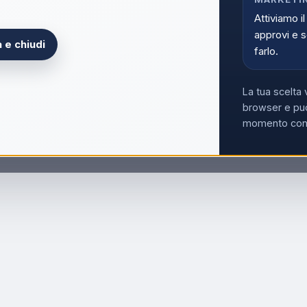
Attiviamo il
approvi e s
 e chiudi
farlo.
La tua scelta 
browser e può
momento con i