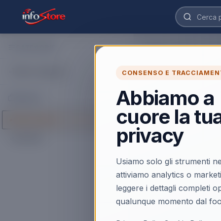
CATEGORIE
Home
›
Catalogo
›
Inform
Monitor da 27 
Tutte le categorie
CONSENSO E TRACCIAMEN
Esplora Monitor da 27 a
da 27 a 39,9 Pollici r
Abbiamo a
MARCHI
cuore la tu
Caricamento…
Tutti i marchi
privacy
HIKVISION
Usiamo solo gli strumenti ne
attiviamo analytics o market
leggere i dettagli completi 
qualunque momento dal foo