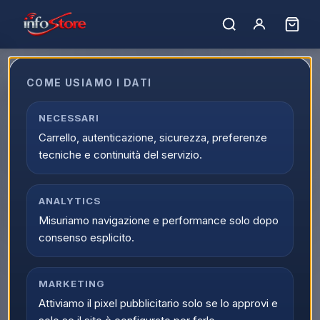
Home
›
Catalogo
›
Mobilita' e Tempo Libero
›
Mobilita' Elettrica
›
Monopattini Elettrici
COME USIAMO I DATI
Monopattini Elettrici
Acquista Monopattini Elettrici online su Infostore nella
NECESSARI
categoria Mobilita' e Tempo Libero > Mobilita' Elettrica >
Carrello, autenticazione, sicurezza, preferenze
Monopattini Elettrici. Trovi prodotti selezionati, offerte
tecniche e continuità del servizio.
aggiornate e disponibilita reale con spedizione veloce.
Caricamento…
Ordina per:
ANALYTICS
Filtri
Misuriamo navigazione e performance solo dopo
consenso esplicito.
MARKETING
Attiviamo il pixel pubblicitario solo se lo approvi e