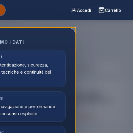
Accedi
Carrello
MO I DATI
 > Mouse.
I
utenticazione, sicurezza,
Ordina per:
tecniche e continuità del
ACER
MOUSE
ark-gm1200
Acer Sense-gm1300
CS
ming Rgb Con 6
Mousegaming Rgb Con 4
navigazione e performance
Pulsanti
consenso esplicito.
 prodotto
Scopri il prodotto
NG