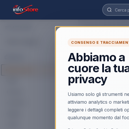
CATEGORIE
Home
›
Catalogo
›
Inform
Mouse
Tutte le categorie
CONSENSO E TRACCIAMEN
Acquista Mouse online
Trovi prodotti selezio
Abbiamo a
MARCHI
cuore la tu
9
prodott
i
Tutti i marchi
privacy
ACER
ACER
MOUSE
Acer Starlight-gm
EcoPrice
Usiamo solo gli strumenti ne
Mouse Gaming Rg
attiviamo analytics o market
LOGITECH
Pulsanti
leggere i dettagli completi 
Scopri il prodotto
OMEGA
qualunque momento dal foo
TRUST