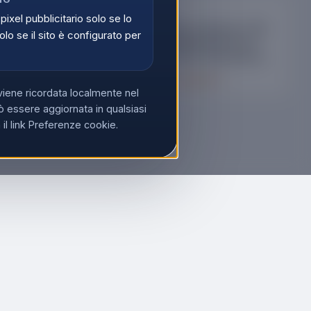
TRUST
 pixel pubblicitario solo se lo
MOUSE
ouse con Filo
Trust Mouse Wireless TM-
olo se il sito è configurato per
k USB-A 1200dpi 2
201 – Alimentazione con
sign Ergonomico
Batteria AA, Connessione
OM06VB
USB-A, Nero
 prodotto
Scopri il prodotto
viene ricordata localmente nel
 essere aggiornata in qualsiasi
l link Preferenze cookie.