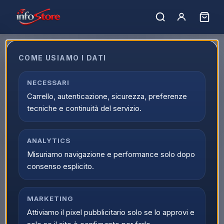
Home
›
Catalogo
›
TV e Audio/Video
›
TV NanoCell
›
NanoCell 48 Pollici
COME USIAMO I DATI
NanoCell 48 Pollici
Esplora NanoCell 48 Pollici online su Infostore all'interno di
NECESSARI
TV e Audio/Video. La categoria NanoCell 48 Pollici raccoglie
Carrello, autenticazione, sicurezza, preferenze
prodotti selezionati, offerte attive e supporto dedicato
tecniche e continuità del servizio.
all'acquisto.
0
prodott
i
Ordina per:
ANALYTICS
Filtri
Misuriamo navigazione e performance solo dopo
consenso esplicito.
MARKETING
Attiviamo il pixel pubblicitario solo se lo approvi e