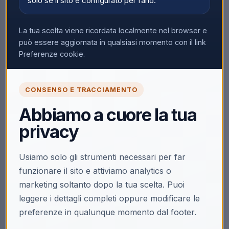
solo se il sito è configurato per farlo.
Nessun prodotto trovato
La tua scelta viene ricordata localmente nel browser e
Rimuovi tutti i filtri
può essere aggiornata in qualsiasi momento con il link
Preferenze cookie.
CONSENSO E TRACCIAMENTO
Abbiamo a cuore la tua
privacy
Usiamo solo gli strumenti necessari per far
funzionare il sito e attiviamo analytics o
marketing soltanto dopo la tua scelta. Puoi
leggere i dettagli completi oppure modificare le
preferenze in qualunque momento dal footer.