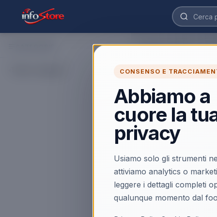
CATEGORIE
Home
›
Catalogo
›
TV e 
NanoCell 88 Po
Tutte le categorie
CONSENSO E TRACCIAMEN
Acquista NanoCell 88 
NanoCell 88 Pollici. T
Abbiamo a
veloce.
cuore la tu
Caricamento…
privacy
Usiamo solo gli strumenti ne
attiviamo analytics o market
leggere i dettagli completi 
qualunque momento dal foo