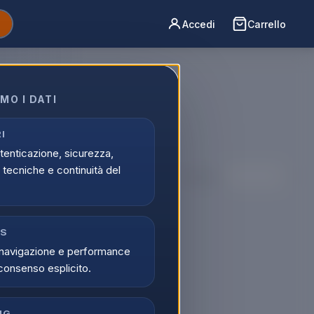
Accedi
Carrello
MO I DATI
NanoCell >
on spedizione
I
utenticazione, sicurezza,
tecniche e continuità del
Ordina per:
CS
navigazione e performance
consenso esplicito.
NG