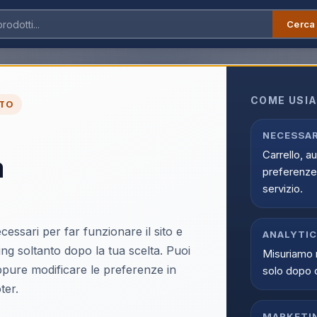
Cerca
Audio/Video
›
TV NanoCell
›
NanoCell 88 Pollici
llici
COME USIA
TO
Pollici online su Infostore nella categoria TV e Audio/Video > TV 
rovi prodotti selezionati, offerte aggiornate e disponibilita reale c
NECESSAR
Carrello, a
a
preferenze 
servizio.
cessari per far funzionare il sito e
ANALYTI
ing soltanto dopo la tua scelta. Puoi
Misuriamo 
oppure modificare le preferenze in
solo dopo 
ter.
MARKETI