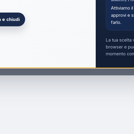
Attiviamo il
approvi e s
 e chiudi
farlo.
La tua scelta 
browser e può
momento con i