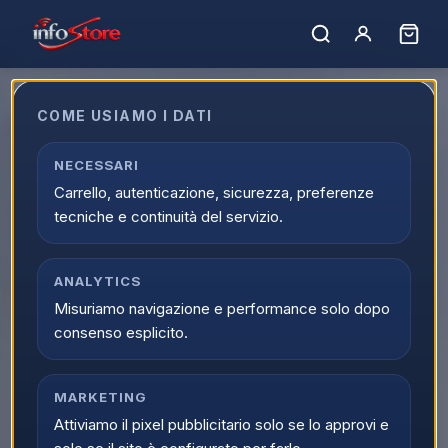
Home
›
Catalogo
›
TV e Audio/Video
›
TV Neo-QLED
›
Neo-QLED 100 Pollici
COME USIAMO I DATI
Neo-QLED 100 Pollici
Esplora Neo-QLED 100 Pollici online su Infostore all'interno di
NECESSARI
TV e Audio/Video. La categoria Neo-QLED 100 Pollici
Carrello, autenticazione, sicurezza, preferenze
raccoglie prodotti selezionati, offerte attive e supporto
tecniche e continuità del servizio.
dedicato all'acquisto.
0
prodott
i
Ordina per:
ANALYTICS
Filtri
Misuriamo navigazione e performance solo dopo
consenso esplicito.
MARKETING
Attiviamo il pixel pubblicitario solo se lo approvi e