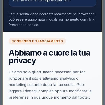
solo se il sito è configurato per farlo.
Nessun prodotto trovato
La tua scelta viene ricordata localmente nel browser e
Rimuovi tutti i filtri
può essere aggiornata in qualsiasi momento con il link
Preferenze cookie.
CONSENSO E TRACCIAMENTO
Abbiamo a cuore la tua
privacy
Usiamo solo gli strumenti necessari per far
funzionare il sito e attiviamo analytics o
marketing soltanto dopo la tua scelta. Puoi
leggere i dettagli completi oppure modificare le
preferenze in qualunque momento dal footer.