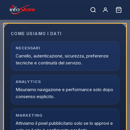
Home
›
Catalogo
›
TV e Audio/Video
›
TV OLED
›
OLED 22 Pollici
OLED 22 Pollici
COME USIAMO I DATI
Acquista OLED 22 Pollici online su Infostore nella categoria
NECESSARI
TV e Audio/Video > TV OLED > OLED 22 Pollici. Trovi prodotti
Carrello, autenticazione, sicurezza, preferenze
selezionati, offerte aggiornate e disponibilita reale con
tecniche e continuità del servizio.
spedizione veloce.
Caricamento…
Ordina per:
ANALYTICS
Filtri
Misuriamo navigazione e performance solo dopo
consenso esplicito.
MARKETING
Attiviamo il pixel pubblicitario solo se lo approvi e