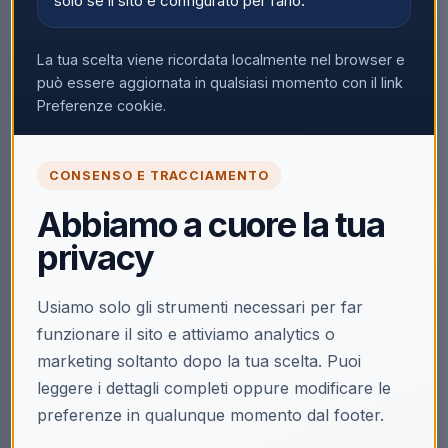
solo se il sito è configurato per farlo.
Nessun prodotto trovato
Rimuovi tutti i filtri
La tua scelta viene ricordata localmente nel browser e
può essere aggiornata in qualsiasi momento con il link
Preferenze cookie.
CONSENSO E TRACCIAMENTO
Abbiamo a cuore la tua
privacy
Usiamo solo gli strumenti necessari per far
funzionare il sito e attiviamo analytics o
marketing soltanto dopo la tua scelta. Puoi
leggere i dettagli completi oppure modificare le
preferenze in qualunque momento dal footer.