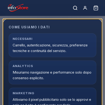
Home
›
Catalogo
›
TV e Audio/Video
›
TV OLED
›
OLED 60 Pollici
OLED 60 Pollici
COME USIAMO I DATI
Esplora OLED 60 Pollici online su Infostore all'interno di TV e
NECESSARI
Audio/Video. La categoria OLED 60 Pollici raccoglie prodotti
Carrello, autenticazione, sicurezza, preferenze
selezionati, offerte attive e supporto dedicato all'acquisto.
tecniche e continuità del servizio.
0
prodott
i
Ordina per:
Filtri
ANALYTICS
Misuriamo navigazione e performance solo dopo
consenso esplicito.
MARKETING
Attiviamo il pixel pubblicitario solo se lo approvi e