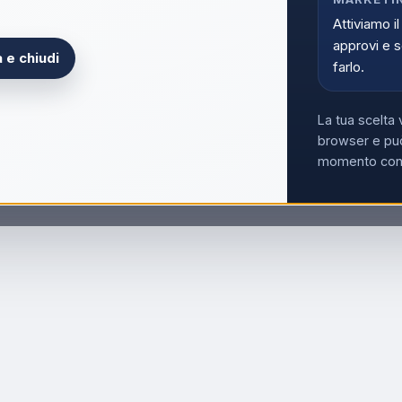
Attiviamo il
approvi e s
 e chiudi
farlo.
La tua scelta 
browser e può
momento con i