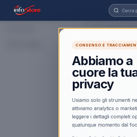
CATEGORIE
Home
›
Catalogo
›
TV e 
OLED 65 Polli
Tutte le categorie
CONSENSO E TRACCIAMEN
Scopri OLED 65 Pollic
cerca prodotti affidabi
Abbiamo a
cuore la tu
Caricamento…
privacy
Usiamo solo gli strumenti ne
attiviamo analytics o market
leggere i dettagli completi 
qualunque momento dal foo