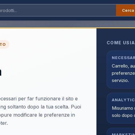
Cerca
Audio/Video
›
TV OLED
›
OLED 65 Pollici
ci
COME USIA
TO
i nella sezione TV OLED di Infostore. Una proposta online pensata 
li, prezzi competitivi e disponibilita aggiornata.
NECESSAR
Carrello, a
a
preferenze 
servizio.
cessari per far funzionare il sito e
ANALYTI
ing soltanto dopo la tua scelta. Puoi
Misuriamo 
oppure modificare le preferenze in
solo dopo 
ter.
MARKETI