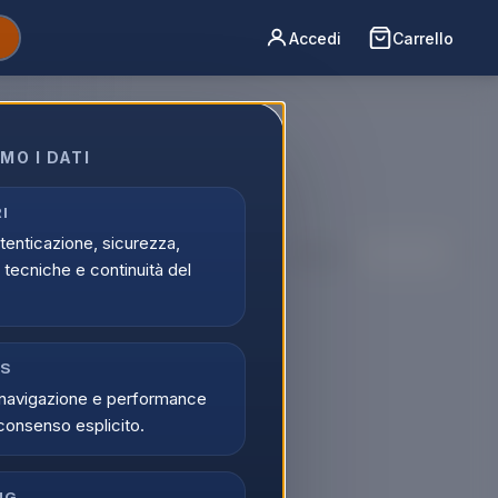
Accedi
Carrello
MO I DATI
per chi
I
utenticazione, sicurezza,
Ordina per:
tecniche e continuità del
CS
navigazione e performance
consenso esplicito.
NG