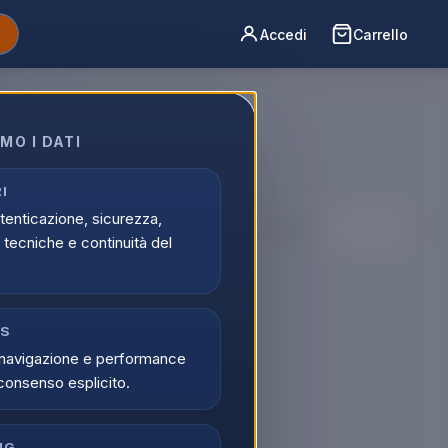
Accedi
Carrello
MO I DATI
raccoglie
I
utenticazione, sicurezza,
Ordina per:
tecniche e continuità del
CS
navigazione e performance
consenso esplicito.
NG