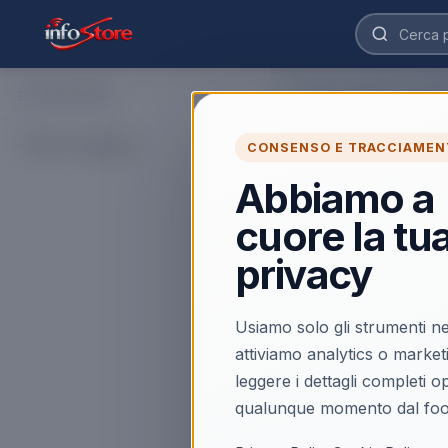
CATEGORIE
Home
›
Catalogo
›
Telefo
Pen e Input
Tutte le categorie
CONSENSO E TRACCIAMEN
Esplora Pen e Input on
prodotti selezionati, 
Abbiamo a
cuore la tu
Caricamento…
privacy
Usiamo solo gli strumenti ne
attiviamo analytics o market
leggere i dettagli completi 
qualunque momento dal foo