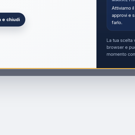
Attiviamo il
approvi e s
 e chiudi
farlo.
La tua scelta 
browser e può
momento con i