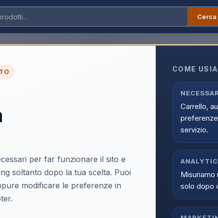
Cerca
nia
›
Accessori Telefonia
›
Pen e Input
COME USIA
TO
line su Infostore all'interno di Telefonia. La categoria Pen e Input 
offerte attive e supporto dedicato all'acquisto.
NECESSAR
Carrello, a
a
preferenze 
servizio.
cessari per far funzionare il sito e
ANALYTI
ing soltanto dopo la tua scelta. Puoi
Misuriamo 
oppure modificare le preferenze in
solo dopo 
ter.
MARKETI