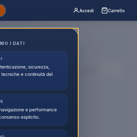
Accedi
Carrello
MO I DATI
per chi
I
utenticazione, sicurezza,
Ordina per:
tecniche e continuità del
CS
navigazione e performance
consenso esplicito.
NG