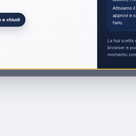
Attiviamo il
approvi e s
 e chiudi
farlo.
La tua scelta 
browser e può
momento con i