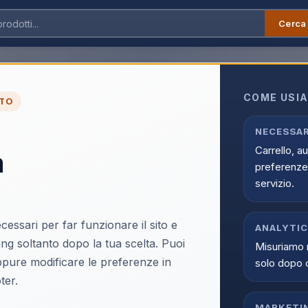
Cerca
Audio/Video
›
TV QNED
›
QNED 48 Pollici
ci
COME USIA
TO
i nella sezione TV QNED di Infostore. Una proposta online pensata 
li, prezzi competitivi e disponibilita aggiornata.
NECESSAR
Carrello, a
a
preferenze 
servizio.
cessari per far funzionare il sito e
ANALYTI
ing soltanto dopo la tua scelta. Puoi
Misuriamo 
oppure modificare le preferenze in
solo dopo 
ter.
MARKETI