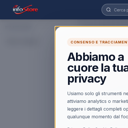
CATEGORIE
Home
›
Catalogo
›
TV e 
QNED 48 Polli
Tutte le categorie
CONSENSO E TRACCIAMEN
Scopri QNED 48 Pollic
cerca prodotti affidabi
Abbiamo a
cuore la tu
Caricamento…
privacy
Usiamo solo gli strumenti ne
attiviamo analytics o market
leggere i dettagli completi 
qualunque momento dal foo