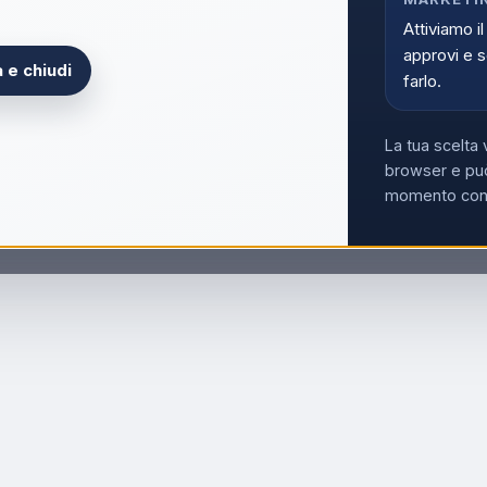
Attiviamo il
approvi e s
 e chiudi
farlo.
La tua scelta 
browser e può
momento con i