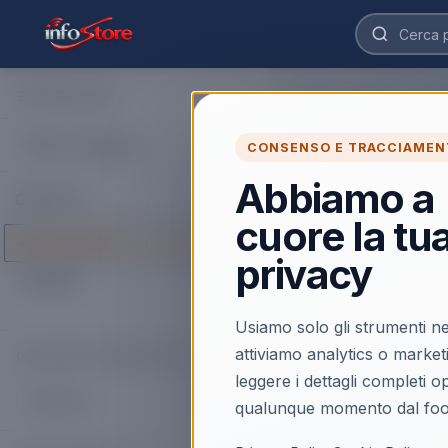
CATEGORIE
Home
›
Catalogo
›
Caffe'
Ricambi per 
Tutte le categorie
CONSENSO E TRACCIAMEN
Scopri Ricambi per Md
pensata per chi cerca p
Abbiamo a
MARCHI
cuore la tu
1
prodott
o
Tutti i marchi
privacy
DIDIESSE
DIDIESSE
RICAMBI PER MDC
Didiesse 805551
Usiamo solo gli strumenti ne
parti e accessori 
attiviamo analytics o market
COLORE DEL PRODOTTO
macchina per caf
Supporto per cap
leggere i dettagli completi 
Scopri il prodotto
Alluminio
(
1
)
qualunque momento dal foo