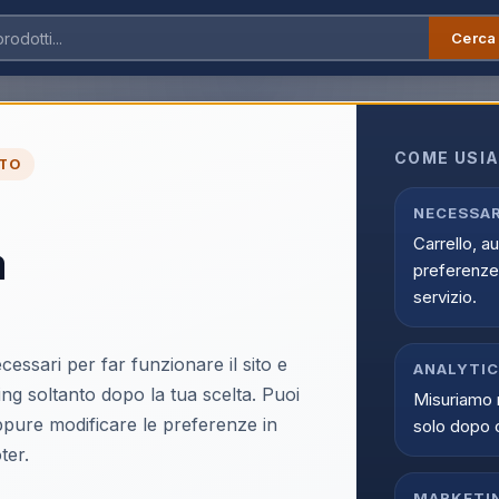
Cerca
, Bevande e Macchine
›
Ricambi per MdC
MdC
COME USIA
TO
C nella sezione Caffe', Bevande e Macchine di Infostore. Una prop
rodotti affidabili, prezzi competitivi e disponibilita aggiornata.
NECESSAR
Carrello, a
a
preferenze 
servizio.
9907571
cessari per far funzionare il sito e
ANALYTI
per
ing soltanto dopo la tua scelta. Puoi
fè
Misuriamo 
sula
oppure modificare le preferenze in
solo dopo 
ter.
MARKETI