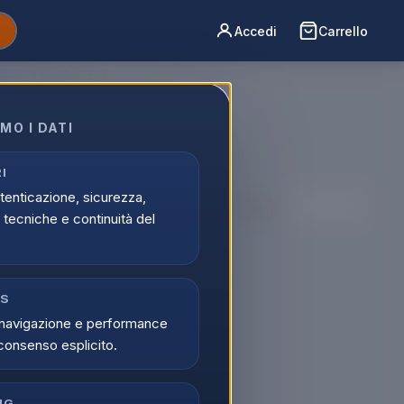
Accedi
Carrello
MO I DATI
osta online
I
utenticazione, sicurezza,
Ordina per:
tecniche e continuità del
CS
navigazione e performance
consenso esplicito.
NG