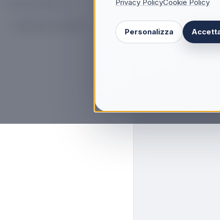
Privacy Policy
Cookie Policy
TIPO DI PRODOTTO
Supporto per capsula
(
1
)
Personalizza
Accetta