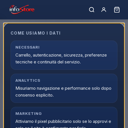
Home
›
Catalogo
›
Telefonia
›
Smartphone e Cellulari
›
Smartphone
Smartphone
COME USIAMO I DATI
Esplora Smartphone online su Infostore all'interno di
NECESSARI
Telefonia. La categoria Smartphone raccoglie prodotti
Carrello, autenticazione, sicurezza, preferenze
selezionati, offerte attive e supporto dedicato all'acquisto.
tecniche e continuità del servizio.
31
prodott
i
Ordina per:
Filtri
ANALYTICS
Misuriamo navigazione e performance solo dopo
ULTIMI PEZZI
ULTIMI PEZZI
APPLE
SAMSUNG
consenso esplicito.
SMARTPHONE
SMARTPHONE
Apple iPhone 17 Pro
Samsung Sm-a165 A16
Max 256GB 6,9" Deep
4+128gb 6.7 Blue Black
Blue MFYP4QN/A
ds tim
MARKETING
Attiviamo il pixel pubblicitario solo se lo approvi e
Scopri il prodotto
Scopri il prodotto