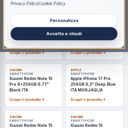
ITA
Privacy Policy
Cookie Policy
Scopri il prodotto
Scopri il prodotto
Personalizza
NON DISPONIBILE
NON DISPONIBILE
SAMSUNG
MOTOROLA
SMARTPHONE
SMARTPHONE
Samsung SM-A175 A17
Motorola razr 60 ultra
Accetta e chiudi
8+256GB 6.7" 4G
17,7 cm (6.96") Doppia
Black DS Wind3
SIM Android 15 5G USB
tipo-C 16 GB 512 GB
Scopri il prodotto
Scopri il prodotto
4700 mAh Rosa
NON DISPONIBILE
NON DISPONIBILE
XIAOMI
APPLE
SMARTPHONE
SMARTPHONE
Xiaomi Redmi Note 15
Apple iPhone 17 Pro
Pro 8+256GB 6.77"
256GB 6,3" Deep Blue
Black ITA
ITA MG8J4QL/A
Scopri il prodotto
Scopri il prodotto
NON DISPONIBILE
NON DISPONIBILE
XIAOMI
XIAOMI
SMARTPHONE
SMARTPHONE
Xiaomi Redmi Note 15
Xiaomi Redmi 15