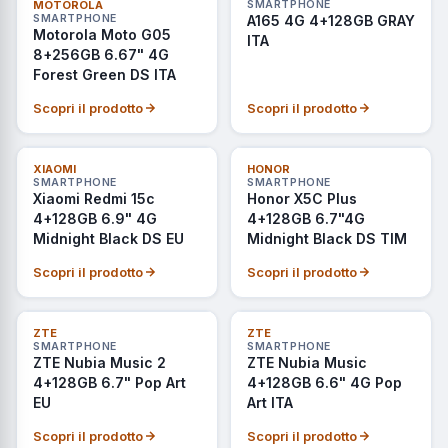
NON DISPONIBILE
NON DISPONIBILE
MOTOROLA
SMARTPHONE
SMARTPHONE
A165 4G 4+128GB GRAY
Motorola Moto G05
ITA
8+256GB 6.67" 4G
Forest Green DS ITA
Scopri il prodotto
Scopri il prodotto
NON DISPONIBILE
ULTIMI PEZZI
XIAOMI
HONOR
SMARTPHONE
SMARTPHONE
Xiaomi Redmi 15c
Honor X5C Plus
4+128GB 6.9" 4G
4+128GB 6.7"4G
Midnight Black DS EU
Midnight Black DS TIM
Scopri il prodotto
Scopri il prodotto
ULTIMI PEZZI
ULTIMI PEZZI
ZTE
ZTE
SMARTPHONE
SMARTPHONE
ZTE Nubia Music 2
ZTE Nubia Music
4+128GB 6.7" Pop Art
4+128GB 6.6" 4G Pop
EU
Art ITA
Scopri il prodotto
Scopri il prodotto