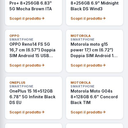
Pro+ 8+256GB 6.83"
8+256GB 6.9" Midnight
5G Mocha Brown ITA
Black DS Wind3
Scopri il prodotto
Scopri il prodotto
NON DISPONIBILE
NON DISPONIBILE
OPPO
MOTOROLA
SMARTPHONE
SMARTPHONE
OPPO Reno14 FS 5G
Motorola moto g15
16,7 cm (6.57") Doppia
power 17,1 cm (6.72")
SIM Android 15 USB
Doppia SIM Android 15
tipo-C 12 GB 512 GB
4G USB tipo-C 8 GB
Scopri il prodotto
Scopri il prodotto
6000 mAh Verde
512 GB 6000 mAh
Grigio
NON DISPONIBILE
NON DISPONIBILE
ONEPLUS
MOTOROLA
SMARTPHONE
SMARTPHONE
OnePlus 15 16+512GB
Motorola Moto G04s
6.78" 5G Infinite Black
8+128GB 6.6" Concord
DS EU
Black TIM
Scopri il prodotto
Scopri il prodotto