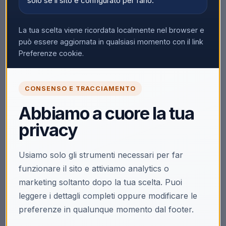
solo se il sito è configurato per farlo.
Nessun prodotto trovato
Rimuovi tutti i filtri
La tua scelta viene ricordata localmente nel browser e
può essere aggiornata in qualsiasi momento con il link
Preferenze cookie.
CONSENSO E TRACCIAMENTO
Abbiamo a cuore la tua
privacy
Usiamo solo gli strumenti necessari per far
funzionare il sito e attiviamo analytics o
marketing soltanto dopo la tua scelta. Puoi
leggere i dettagli completi oppure modificare le
preferenze in qualunque momento dal footer.