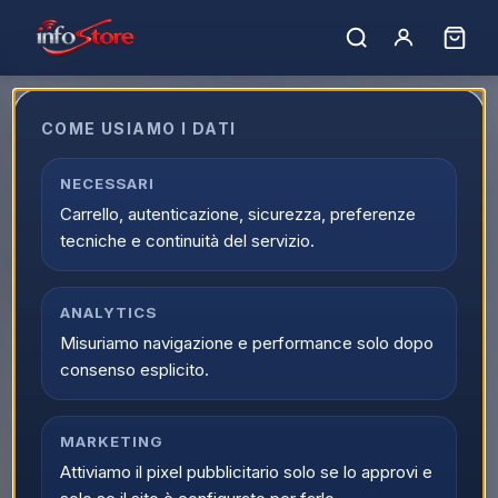
Home
›
Catalogo
›
Informatica
›
Stampanti e Scanner
›
Stampanti Inkjet
Stampanti Inkjet
COME USIAMO I DATI
Esplora Stampanti Inkjet online su Infostore all'interno di
NECESSARI
Informatica. La categoria Stampanti Inkjet raccoglie prodotti
Carrello, autenticazione, sicurezza, preferenze
selezionati, offerte attive e supporto dedicato all'acquisto.
tecniche e continuità del servizio.
0
prodott
i
Ordina per:
Filtri
ANALYTICS
Misuriamo navigazione e performance solo dopo
consenso esplicito.
MARKETING
Attiviamo il pixel pubblicitario solo se lo approvi e