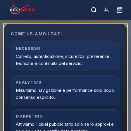
Home
›
Catalogo
›
Informatica
›
Storage
Storage
COME USIAMO I DATI
Esplora Storage nella sezione Informatica su Infostore. La
NECESSARI
categoria Storage ti aiuta a trovare prodotti selezionati,
Carrello, autenticazione, sicurezza, preferenze
offerte attive e spedizione veloce.
tecniche e continuità del servizio.
14
prodott
i
Ordina per:
Filtri
ANALYTICS
Misuriamo navigazione e performance solo dopo
ULTIMI PEZZI
Silicon Power
KINGSTON
consenso esplicito.
SSD
PENDRIVE
Silicon Power Hard
Kingston Pendrive
Disk Interno SSD 2.5"
DataTraveler 100 –
SATA III 256GB A55
128GB, USB 3.1/3.0/2.0,
MARKETING
Design Compatto,
Attiviamo il pixel pubblicitario solo se lo approvi e
Scopri il prodotto
Scopri il prodotto
Trasferimento Veloce,