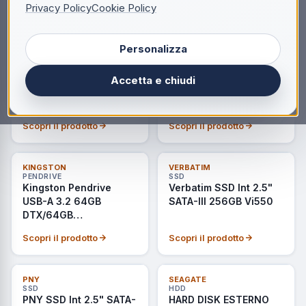
PC-P300 HDWD110 per
Nero/Turchese
Privacy Policy
Cookie Policy
Scopri il prodotto
Scopri il prodotto
Desktop
Personalizza
ULTIMI PEZZI
ULTIMI PEZZI
Silicon Power
SAMSUNG
SSD
SSD
Silicon Power Hard
Samsung SSD Interno
Accetta e chiudi
Disk Int SSD 2.5" SATA-
1Tb PCIe5.0x4 NVMe
III 1TB A55
M.2 9100PRO MZ-
VAP1T0CW
Scopri il prodotto
Scopri il prodotto
ULTIMI PEZZI
ULTIMI PEZZI
KINGSTON
VERBATIM
PENDRIVE
SSD
Kingston Pendrive
Verbatim SSD Int 2.5"
USB-A 3.2 64GB
SATA-III 256GB Vi550
DTX/64GB
Nero/Celeste
Scopri il prodotto
Scopri il prodotto
ULTIMI PEZZI
ULTIMI PEZZI
PNY
SEAGATE
SSD
HDD
PNY SSD Int 2.5" SATA-
HARD DISK ESTERNO