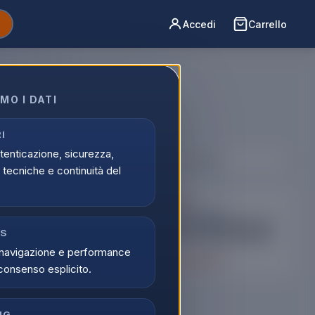
Accedi
Carrello
MO I DATI
a > Telefoni
one veloce.
I
utenticazione, sicurezza,
Ordina per:
tecniche e continuità del
ONIBILE
IC
PANASONIC
 CORDLESS
TELEFONI CORDLESS
SS PANASONIC KX-
CORDLESS PANASONIC KX-
CS
JTR RED
TGB610JTW BLACK/WHITE
navigazione e performance
 prodotto
Scopri il prodotto
consenso esplicito.
NG