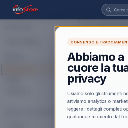
CATEGORIE
Home
›
Catalogo
›
Telefo
Telefoni Cord
Tutte le categorie
CONSENSO E TRACCIAMEN
Acquista Telefoni Cord
Cordless. Trovi prodot
Abbiamo a
MARCHI
cuore la tu
6
prodott
i
Tutti i marchi
privacy
BRONDI
ULTIMI PEZZI
BRONDI
TELEFONI CORDLESS
Telefono Cordless
PANASONIC
Usiamo solo gli strumenti ne
Gala Trio Nero
attiviamo analytics o market
Scopri il prodotto
leggere i dettagli completi 
CAPACITÀ DELLA BATTERIA
qualunque momento dal foo
300 mAh
(
1
)
ULTIMI PEZZI
PANASONIC