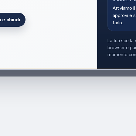
TELEFONI CORDLESS
ONIC KX-
Telefono Cordless
Attiviamo il
K/BLU
Panasonic KX-TGB610JTB
approvi e s
BLACK
 e chiudi
farlo.
Scopri il prodotto
La tua scelta 
browser e può
momento con i