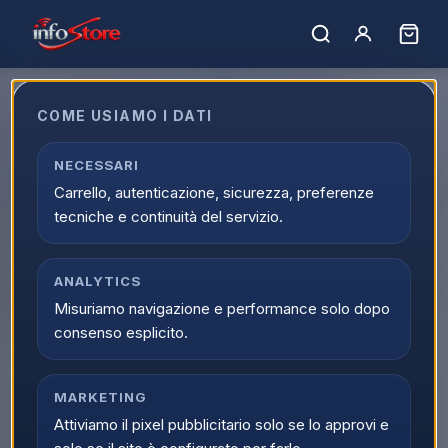
Home
›
Catalogo
›
Videogiochi e Console
›
Videogiochi
›
Videogiochi Playstation 4
COME USIAMO I DATI
Videogiochi Playstation 4
Esplora Videogiochi Playstation 4 online su Infostore
NECESSARI
all'interno di Videogiochi e Console. La categoria Videogiochi
Carrello, autenticazione, sicurezza, preferenze
Playstation 4 raccoglie prodotti selezionati, offerte attive e
tecniche e continuità del servizio.
supporto dedicato all'acquisto.
Caricamento…
Ordina per:
ANALYTICS
Filtri
Misuriamo navigazione e performance solo dopo
consenso esplicito.
MARKETING
Attiviamo il pixel pubblicitario solo se lo approvi e