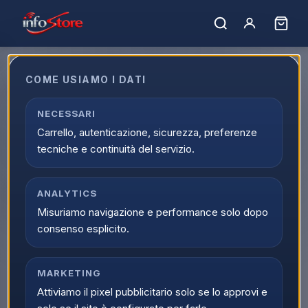
Home
›
Catalogo
›
Videogiochi e Console
›
Videogiochi
›
Videogiochi XBOX One
COME USIAMO I DATI
Videogiochi XBOX One
Esplora Videogiochi XBOX One online su Infostore all'interno
NECESSARI
di Videogiochi e Console. La categoria Videogiochi XBOX
Carrello, autenticazione, sicurezza, preferenze
One raccoglie prodotti selezionati, offerte attive e supporto
tecniche e continuità del servizio.
dedicato all'acquisto.
0
prodott
i
Ordina per:
ANALYTICS
Filtri
Misuriamo navigazione e performance solo dopo
consenso esplicito.
MARKETING
Attiviamo il pixel pubblicitario solo se lo approvi e