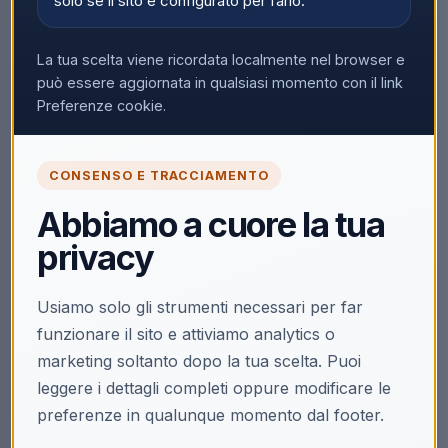
solo se il sito è configurato per farlo.
Nessun prodotto trovato
La tua scelta viene ricordata localmente nel browser e
Rimuovi tutti i filtri
può essere aggiornata in qualsiasi momento con il link
Preferenze cookie.
CONSENSO E TRACCIAMENTO
Abbiamo a cuore la tua
privacy
Usiamo solo gli strumenti necessari per far
funzionare il sito e attiviamo analytics o
marketing soltanto dopo la tua scelta. Puoi
leggere i dettagli completi oppure modificare le
preferenze in qualunque momento dal footer.