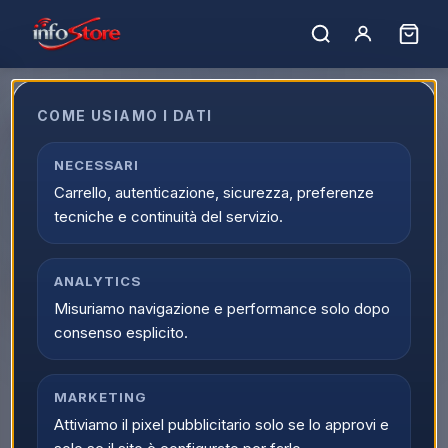
Home
›
Catalogo
›
Elettrodomestici e Clima
›
Piccoli Elettrodomestici
›
Bistecchiere e Grill
COME USIAMO I DATI
Bistecchiere e Grill
Esplora Bistecchiere e Grill online su Infostore all'interno di
NECESSARI
Elettrodomestici e Clima. La categoria Bistecchiere e Grill
Carrello, autenticazione, sicurezza, preferenze
raccoglie prodotti selezionati, offerte attive e supporto
tecniche e continuità del servizio.
dedicato all'acquisto.
0
prodott
i
Ordina per:
ANALYTICS
Filtri
Misuriamo navigazione e performance solo dopo
consenso esplicito.
MARKETING
Attiviamo il pixel pubblicitario solo se lo approvi e