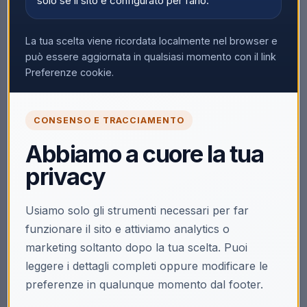
solo se il sito è configurato per farlo.
Nessun prodotto trovato
La tua scelta viene ricordata localmente nel browser e
Rimuovi tutti i filtri
può essere aggiornata in qualsiasi momento con il link
Preferenze cookie.
CONSENSO E TRACCIAMENTO
Abbiamo a cuore la tua
privacy
Usiamo solo gli strumenti necessari per far
funzionare il sito e attiviamo analytics o
marketing soltanto dopo la tua scelta. Puoi
leggere i dettagli completi oppure modificare le
preferenze in qualunque momento dal footer.