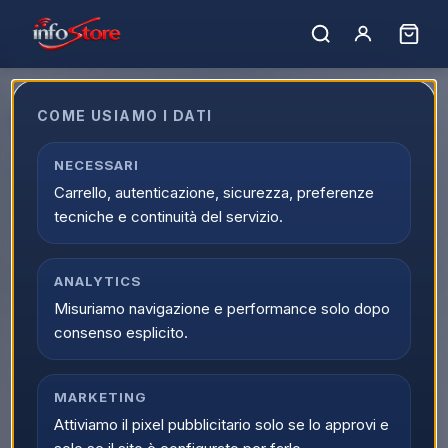
Home
›
Catalogo
›
Elettrodomestici e Clima
Elettrodomestici e Clima
COME USIAMO I DATI
Acquista prodotti Elettrodomestici e Clima online su
NECESSARI
Infostore. La sezione Elettrodomestici e Clima raccoglie
Carrello, autenticazione, sicurezza, preferenze
prezzi competitivi, assortimento selezionato e disponibilita
tecniche e continuità del servizio.
aggiornata per scegliere con piu facilita.
Caricamento…
Ordina per:
ANALYTICS
Filtri
Misuriamo navigazione e performance solo dopo
consenso esplicito.
MARKETING
Attiviamo il pixel pubblicitario solo se lo approvi e